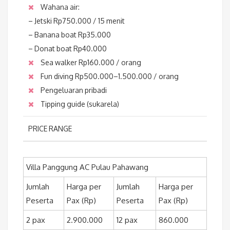
Wahana air:
– Jetski Rp750.000 / 15 menit
– Banana boat Rp35.000
– Donat boat Rp40.000
Sea walker Rp160.000 / orang
Fun diving Rp500.000–1.500.000 / orang
Pengeluaran pribadi
Tipping guide (sukarela)
PRICE RANGE
Villa Panggung AC Pulau Pahawang
Jumlah
Harga per
Jumlah
Harga per
Peserta
Pax (Rp)
Peserta
Pax (Rp)
2 pax
2.900.000
12 pax
860.000