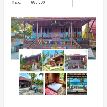
11 pax
885.000