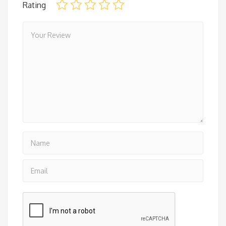
Rating