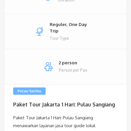
Reguler, One Day
Trip
Tour Type
2 person
Person per Pax
Pulau Seribu
Paket Tour Jakarta 1 Hari: Pulau Sangiang
Paket Tour Jakarta 1 Hari: Pulau Sangiang
menawarkan layanan jasa tour guide lokal