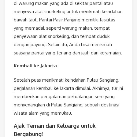
di warung makan yang ada di sekitar pantai atau
menyewa alat snorkeling untuk menikmati keindahan
bawah laut. Pantai Pasir Panjang memiliki fasilitas
yang memadai, seperti warung makan, tempat
penyewaan alat snorkeling, dan tempat duduk
dengan payung. Selain itu, Anda bisa menikmati
suasana pantai yang tenang dan jauh dari keramaian.
Kembali ke Jakarta
Setelah puas menikmati keindahan Pulau Sangiang,
perjalanan kembali ke Jakarta dimulai. Akhirnya, tur ini
memberikan pengalaman petualangan seru yang
menyenangkan di Pulau Sangiang, sebuah destinasi
wisata alam yang memukau.
Ajak Teman dan Keluarga untuk
Bergabung!