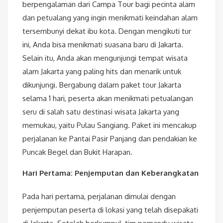
berpengalaman dari Campa Tour bagi pecinta alam
dan petualang yang ingin menikmati keindahan alam
tersembunyi dekat ibu kota. Dengan mengikuti tur
ini, Anda bisa menikmati suasana baru di Jakarta.
Selain itu, Anda akan mengunjungi tempat wisata
alam Jakarta yang paling hits dan menarik untuk
dikunjungi. Bergabung dalam paket tour Jakarta
selama 1 hari, peserta akan menikmati petualangan
seru di salah satu destinasi wisata Jakarta yang
memukau, yaitu Pulau Sangiang. Paket ini mencakup
perjalanan ke Pantai Pasir Panjang dan pendakian ke
Puncak Begel dan Bukit Harapan.
Hari Pertama: Penjemputan dan Keberangkatan
Pada hari pertama, perjalanan dimulai dengan
penjemputan peserta di lokasi yang telah disepakati