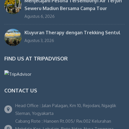
Menjelajahi Pesona Tersembunyi Air Terjun
Seweru Madiun Bersama Campa Tour
Agustus 6, 2026
Kluyuran Therapy dengan Trekking Sentul
Agustus 3, 2026
FIND US AT TRIPADVISOR
CONTACT US
Head Office : Jalan Palagan, Km 10, Rejodani, Ngaglik
Sleman, Yogyakarta
Cabang Rote : Hanoen Rt.005/ Rw.002 Kelurahan
Mokdale Kec. Lobalain, Rote Ndao, Nusa Tenggara