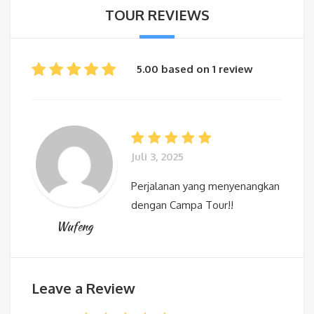
TOUR REVIEWS
5.00 based on 1 review
Juli 3, 2025
Perjalanan yang menyenangkan
dengan Campa Tour!!
Wufeng
Leave a Review