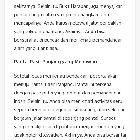
sekitarnya. Selain itu, Bukit Harapan juga menyajikan
pemandangan alam yang menenangkan. Untuk
mencapainya, Anda harus melewati jalur pendakian
yang cukup menantang. Akhirnya, Anda bisa
beristirahat di puncak dan menikmati pemandangan
alam yang luar biasa.
Pantai Pasir Panjang yang Menawan
Setelah puas menikmati pendakian, peserta akan
menuju Pantai Pasir Panjang. Pantai ini terkenal
dengan pasir putih yang lembut dan pemandangan
indah. Selain itu, Anda bisa menikmati aktivitas seru
seperti berenang, berjemur, snorkeling, atau sekadar
berjalan-jalan santai di sepanjang pantai. Sunset
yang menakjubkan di pantai ini menjadi momen yang
tidak boleh dilewatkan. Akhirnya, Anda bisa bersantai