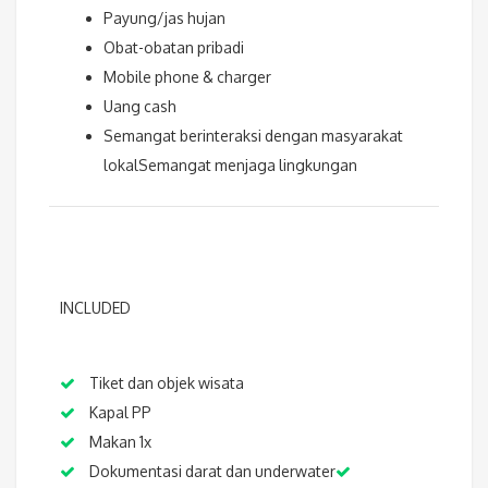
Payung/jas hujan
Obat-obatan pribadi
Mobile phone & charger
Uang cash
Semangat berinteraksi dengan masyarakat
lokalSemangat menjaga lingkungan
INCLUDED
Tiket dan objek wisata
Kapal PP
Makan 1x
Dokumentasi darat dan underwater