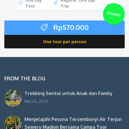
One Day
Reguler, One Day
Tour
Trip
Promo
Rp
570.000
One tour per person
FROM THE BLOG
Trekking Sentul untuk Anak dan Family
Mei 20, 2026
Menjelajahi Pesona Tersembunyi Air Terjun
Seweru Madiun Bersama Campa Tour