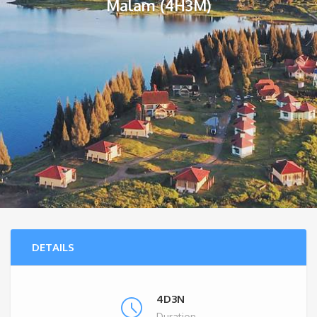
Malam (4H3M)
DETAILS
4D3N
Duration