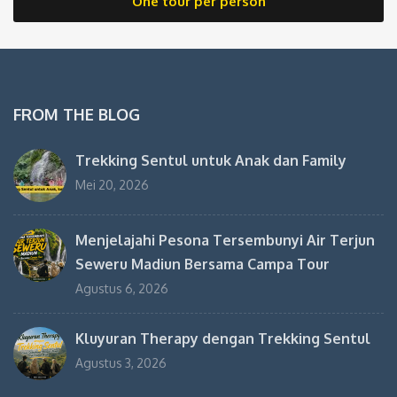
adalah:
ini
One tour per person
Rp3.780.000.
adalah
Rp3.21
FROM THE BLOG
Trekking Sentul untuk Anak dan Family
Mei 20, 2026
Menjelajahi Pesona Tersembunyi Air Terjun
Seweru Madiun Bersama Campa Tour
Agustus 6, 2026
Kluyuran Therapy dengan Trekking Sentul
Agustus 3, 2026