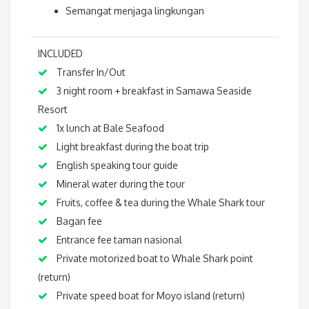
Semangat menjaga lingkungan
INCLUDED
Transfer In/Out
3 night room + breakfast in Samawa Seaside
Resort
1x lunch at Bale Seafood
Light breakfast during the boat trip
English speaking tour guide
Mineral water during the tour
Fruits, coffee & tea during the Whale Shark tour
Bagan fee
Entrance fee taman nasional
Private motorized boat to Whale Shark point
(return)
Private speed boat for Moyo island (return)