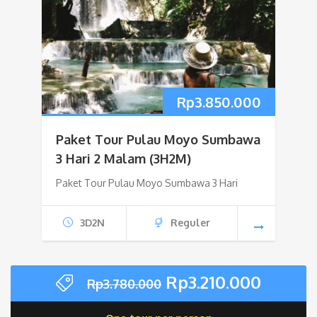
Rp
3.850.000
Paket Tour Pulau Moyo Sumbawa
3 Hari 2 Malam (3H2M)
Paket Tour Pulau Moyo Sumbawa 3 Hari
3D2N
Reguler
Harga
Harga
Rp
3.210.000
Rp
3.780.000
aslinya
saat