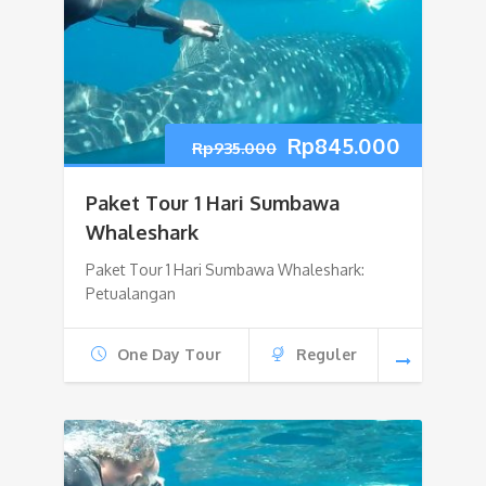
Harga
Harga
Rp
845.000
Rp
935.000
aslinya
saat
Paket Tour 1 Hari Sumbawa
adalah:
ini
Whaleshark
Paket Tour 1 Hari Sumbawa Whaleshark:
Rp935.000.
adalah:
Petualangan
Rp845.0
One Day Tour
Reguler