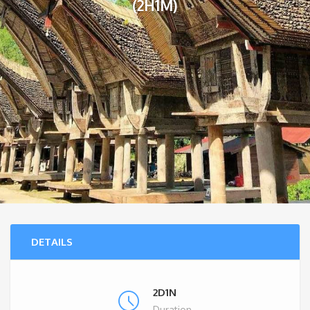
(2H1M)
DETAILS
2D1N
Duration