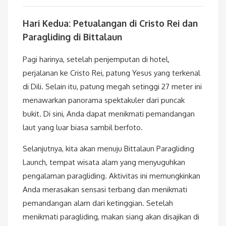
Hari Kedua: Petualangan di Cristo Rei dan
Paragliding di Bittalaun
Pagi harinya, setelah penjemputan di hotel,
perjalanan ke Cristo Rei, patung Yesus yang terkenal
di Dili. Selain itu, patung megah setinggi 27 meter ini
menawarkan panorama spektakuler dari puncak
bukit. Di sini, Anda dapat menikmati pemandangan
laut yang luar biasa sambil berfoto.
Selanjutnya, kita akan menuju Bittalaun Paragliding
Launch, tempat wisata alam yang menyuguhkan
pengalaman paragliding. Aktivitas ini memungkinkan
Anda merasakan sensasi terbang dan menikmati
pemandangan alam dari ketinggian. Setelah
menikmati paragliding, makan siang akan disajikan di