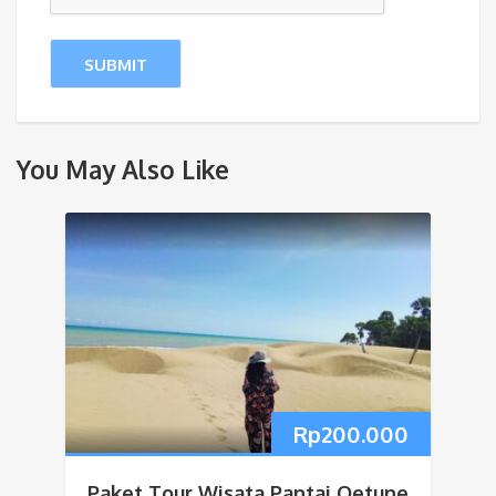
You May Also Like
Rp
200.000
Paket Tour Wisata Pantai Oetune