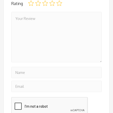
Rating