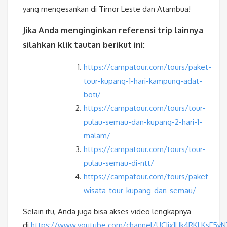
yang mengesankan di Timor Leste dan Atambua!
Jika Anda menginginkan referensi trip lainnya
silahkan klik tautan berikut ini:
https://campatour.com/tours/paket-
tour-kupang-1-hari-kampung-adat-
boti/
https://campatour.com/tours/tour-
pulau-semau-dan-kupang-2-hari-1-
malam/
https://campatour.com/tours/tour-
pulau-semau-di-ntt/
https://campatour.com/tours/paket-
wisata-tour-kupang-dan-semau/
Selain itu, Anda juga bisa akses video lengkapnya
di
https://www.youtube.com/channel/UCIix1Hk4RKLKsF5y