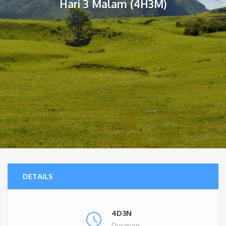
Hari 3 Malam (4H3M)
DETAILS
4D3N
Duration