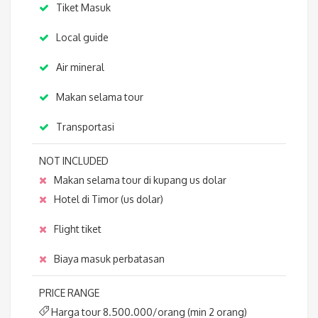
Tiket Masuk
Local guide
Air mineral
Makan selama tour
Transportasi
NOT INCLUDED
Makan selama tour di kupang us dolar
Hotel di Timor (us dolar)
Flight tiket
Biaya masuk perbatasan
PRICE RANGE
Harga tour 8.500.000/orang (min 2 orang)