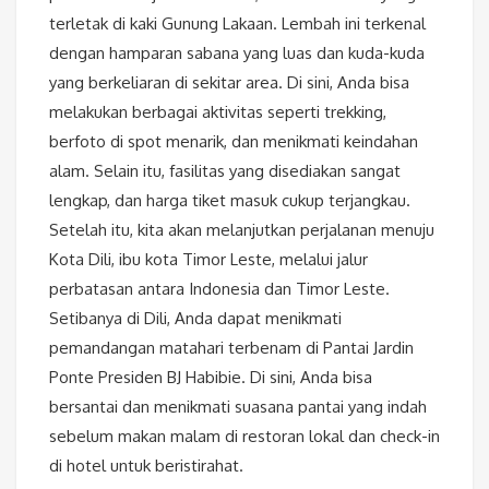
terletak di kaki Gunung Lakaan. Lembah ini terkenal
dengan hamparan sabana yang luas dan kuda-kuda
yang berkeliaran di sekitar area. Di sini, Anda bisa
melakukan berbagai aktivitas seperti trekking,
berfoto di spot menarik, dan menikmati keindahan
alam. Selain itu, fasilitas yang disediakan sangat
lengkap, dan harga tiket masuk cukup terjangkau.
Setelah itu, kita akan melanjutkan perjalanan menuju
Kota Dili, ibu kota Timor Leste, melalui jalur
perbatasan antara Indonesia dan Timor Leste.
Setibanya di Dili, Anda dapat menikmati
pemandangan matahari terbenam di Pantai Jardin
Ponte Presiden BJ Habibie. Di sini, Anda bisa
bersantai dan menikmati suasana pantai yang indah
sebelum makan malam di restoran lokal dan check-in
di hotel untuk beristirahat.