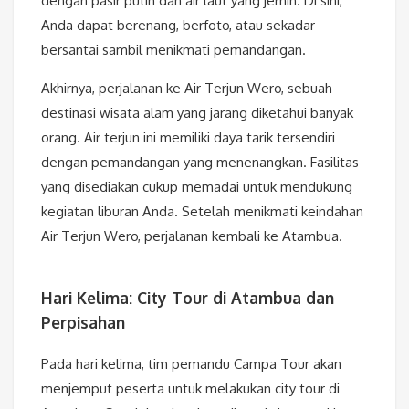
dengan pasir putih dan air laut yang jernih. Di sini,
Anda dapat berenang, berfoto, atau sekadar
bersantai sambil menikmati pemandangan.
Akhirnya, perjalanan ke Air Terjun Wero, sebuah
destinasi wisata alam yang jarang diketahui banyak
orang. Air terjun ini memiliki daya tarik tersendiri
dengan pemandangan yang menenangkan. Fasilitas
yang disediakan cukup memadai untuk mendukung
kegiatan liburan Anda. Setelah menikmati keindahan
Air Terjun Wero, perjalanan kembali ke Atambua.
Hari Kelima: City Tour di Atambua dan
Perpisahan
Pada hari kelima, tim pemandu Campa Tour akan
menjemput peserta untuk melakukan city tour di