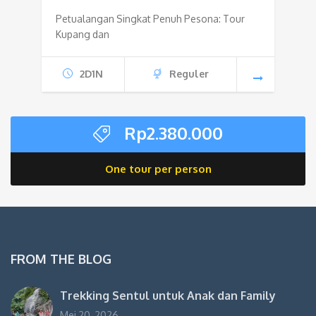
Petualangan Singkat Penuh Pesona: Tour
Kupang dan
2D1N
Reguler
Rp
2.380.000
One tour per person
FROM THE BLOG
Trekking Sentul untuk Anak dan Family
Mei 20, 2026