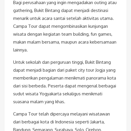
Bagi perusahaan yang ingin mengadakan outing atau
gathering, Bukit Bintang dapat menjadi destinasi
menarik untuk acara santai setelah aktivitas utama.
Campa Tour dapat mengombinasikan kunjungan
wisata dengan kegiatan team building, fun games,
makan malam bersama, maupun acara kebersamaan
lainnya.
Untuk sekolah dan perguruan tinggi, Bukit Bintang
dapat menjadi bagian dari paket city tour Jogja yang
memberikan pengalaman menikmati panorama kota
dari sisi berbeda. Peserta dapat mengenal berbagai
sudut wisata Yogyakarta sekaligus menikmati
suasana malam yang khas.
Campa Tour telah dipercaya melayani wisatawan
dari berbagai kota di Indonesia seperti Jakarta,
Bandung, Semarang, Surabaya, Solo, Cirebon,