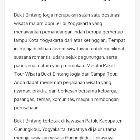
Bukit Bintang Jogja merupakan salah satu destinasi
wisata malam populer di Yogyakarta yang
menawarkan pemandangan indah berupa gemerlap
lampu Kota Yogyakarta dari atas ketinggian. Tempat
ini menjadi pilihan favorit wisatawan untuk menikmati
suasana romantis, udara sejuk pegunungan, serta
panorama malam yang memukau. Melalui Paket
Tour Wisata Bukit Bintang Jogja dari Campa Tour,
Anda dapat menikmati perjalanan wisata yang
nyaman, praktis, dan berkesan bersama keluarga,
pasangan, teman, komunitas, maupun rombongan
perusahaan.
Bukit Bintang terletak di kawasan Patuk, Kabupaten
Gunungkidul, Yogyakarta, tepatnya di jalur utama
menuju kawasan wisata Gunungkidul. Lokasinya