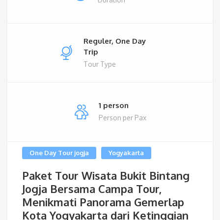
Reguler, One Day
Trip
Tour Type
1 person
Person per Pax
One Day Tour jogja
Yogyakarta
Paket Tour Wisata Bukit Bintang
Jogja Bersama Campa Tour,
Menikmati Panorama Gemerlap
Kota Yogyakarta dari Ketinggian