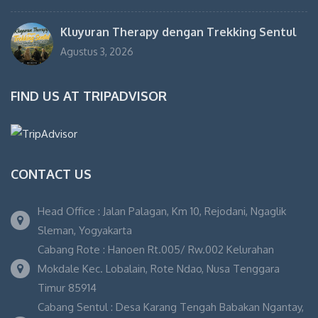
Kluyuran Therapy dengan Trekking Sentul
Agustus 3, 2026
FIND US AT TRIPADVISOR
CONTACT US
Head Office : Jalan Palagan, Km 10, Rejodani, Ngaglik
Sleman, Yogyakarta
Cabang Rote : Hanoen Rt.005/ Rw.002 Kelurahan
Mokdale Kec. Lobalain, Rote Ndao, Nusa Tenggara
Timur 85914
Cabang Sentul : Desa Karang Tengah Babakan Ngantay,