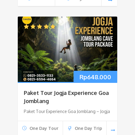
Rp
648.000
Paket Tour Jogja Experience Goa
Jomblang
Paket Tour Experience Goa Jomblang – Jogja
One Day Tour
One Day Trip