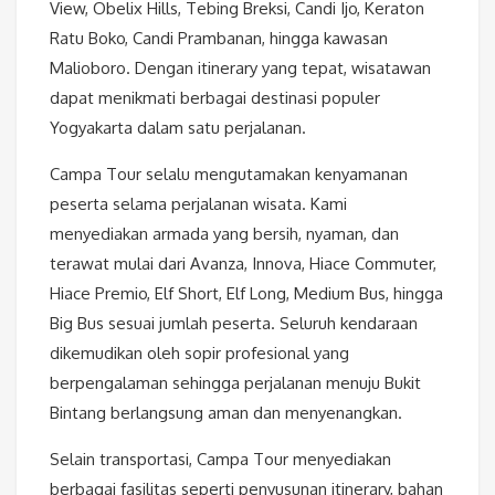
View, Obelix Hills, Tebing Breksi, Candi Ijo, Keraton
Ratu Boko, Candi Prambanan, hingga kawasan
Malioboro. Dengan itinerary yang tepat, wisatawan
dapat menikmati berbagai destinasi populer
Yogyakarta dalam satu perjalanan.
Campa Tour selalu mengutamakan kenyamanan
peserta selama perjalanan wisata. Kami
menyediakan armada yang bersih, nyaman, dan
terawat mulai dari Avanza, Innova, Hiace Commuter,
Hiace Premio, Elf Short, Elf Long, Medium Bus, hingga
Big Bus sesuai jumlah peserta. Seluruh kendaraan
dikemudikan oleh sopir profesional yang
berpengalaman sehingga perjalanan menuju Bukit
Bintang berlangsung aman dan menyenangkan.
Selain transportasi, Campa Tour menyediakan
berbagai fasilitas seperti penyusunan itinerary, bahan