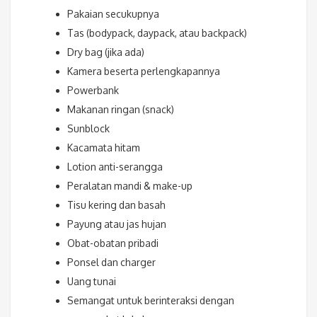
Pakaian secukupnya
Tas (bodypack, daypack, atau backpack)
Dry bag (jika ada)
Kamera beserta perlengkapannya
Powerbank
Makanan ringan (snack)
Sunblock
Kacamata hitam
Lotion anti-serangga
Peralatan mandi & make-up
Tisu kering dan basah
Payung atau jas hujan
Obat-obatan pribadi
Ponsel dan charger
Uang tunai
Semangat untuk berinteraksi dengan