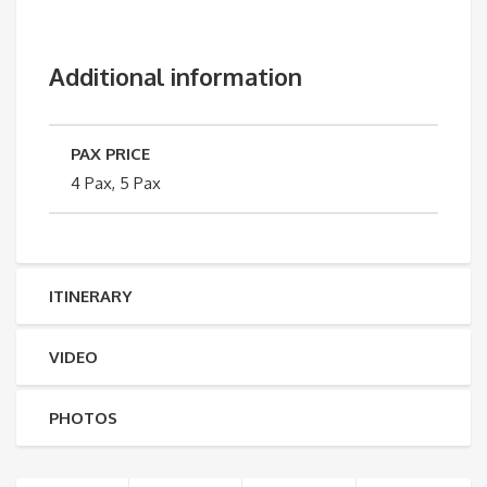
Additional information
PAX PRICE
4 Pax, 5 Pax
ITINERARY
VIDEO
PHOTOS