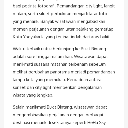
bagi pecinta fotografi. Pemandangan city light, langit
malam, serta siluet perbukitan menjadi latar foto
yang menarik. Banyak wisatawan mengabadikan
momen perjalanan dengan latar belakang gemerlap
Kota Yogyakarta yang terlihat indah dari atas bukit.
Waktu terbaik untuk berkunjung ke Bukit Bintang
adalah sore hingga malam hari. Wisatawan dapat
menikmati suasana matahari terbenam sebelum
melihat perubahan panorama menjadi pemandangan
lampu kota yang memukau. Perpaduan antara
sunset dan city light memberikan pengalaman
wisata yang lengkap.
Selain menikmati Bukit Bintang, wisatawan dapat
mengombinasikan perjalanan dengan berbagai
destinasi menarik di sekitarnya seperti HeHa Sky