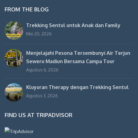
FROM THE BLOG
Trekking Sentul untuk Anak dan Family
Mei 20, 2026
Menjelajahi Pesona Tersembunyi Air Terjun
Seweru Madiun Bersama Campa Tour
Agustus 6, 2026
Kluyuran Therapy dengan Trekking Sentul
Agustus 3, 2026
FIND US AT TRIPADVISOR