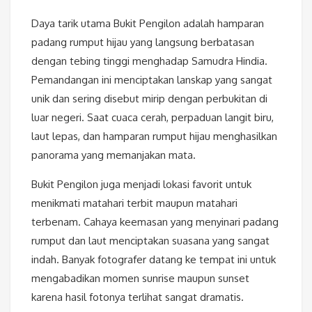
Daya tarik utama Bukit Pengilon adalah hamparan
padang rumput hijau yang langsung berbatasan
dengan tebing tinggi menghadap Samudra Hindia.
Pemandangan ini menciptakan lanskap yang sangat
unik dan sering disebut mirip dengan perbukitan di
luar negeri. Saat cuaca cerah, perpaduan langit biru,
laut lepas, dan hamparan rumput hijau menghasilkan
panorama yang memanjakan mata.
Bukit Pengilon juga menjadi lokasi favorit untuk
menikmati matahari terbit maupun matahari
terbenam. Cahaya keemasan yang menyinari padang
rumput dan laut menciptakan suasana yang sangat
indah. Banyak fotografer datang ke tempat ini untuk
mengabadikan momen sunrise maupun sunset
karena hasil fotonya terlihat sangat dramatis.