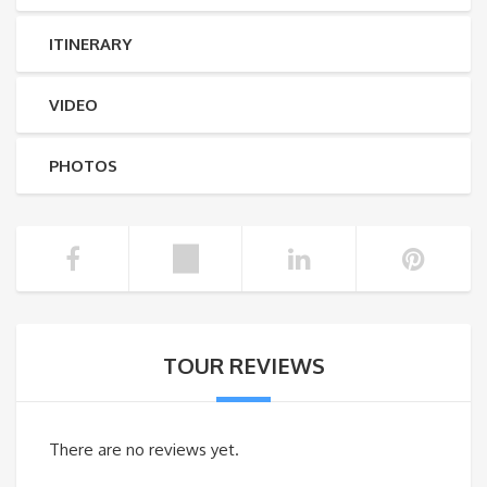
ITINERARY
VIDEO
PHOTOS
TOUR REVIEWS
There are no reviews yet.