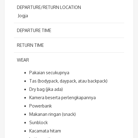
DEPARTURE/RETURN LOCATION
Jogja
DEPARTURE TIME
RETURN TIME
WEAR
Pakaian secukupnya
Tas (bodypack, daypack, atau backpack)
Dry bag (jika ada)
Kamera beserta perlengkapannya
Powerbank
Makanan ringan (snack)
Sunblock
Kacamata hitam