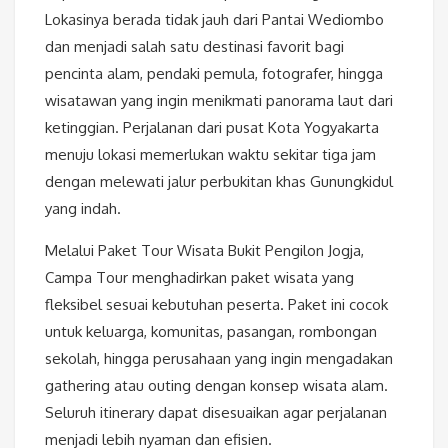
Lokasinya berada tidak jauh dari Pantai Wediombo
dan menjadi salah satu destinasi favorit bagi
pencinta alam, pendaki pemula, fotografer, hingga
wisatawan yang ingin menikmati panorama laut dari
ketinggian. Perjalanan dari pusat Kota Yogyakarta
menuju lokasi memerlukan waktu sekitar tiga jam
dengan melewati jalur perbukitan khas Gunungkidul
yang indah.
Melalui Paket Tour Wisata Bukit Pengilon Jogja,
Campa Tour menghadirkan paket wisata yang
fleksibel sesuai kebutuhan peserta. Paket ini cocok
untuk keluarga, komunitas, pasangan, rombongan
sekolah, hingga perusahaan yang ingin mengadakan
gathering atau outing dengan konsep wisata alam.
Seluruh itinerary dapat disesuaikan agar perjalanan
menjadi lebih nyaman dan efisien.