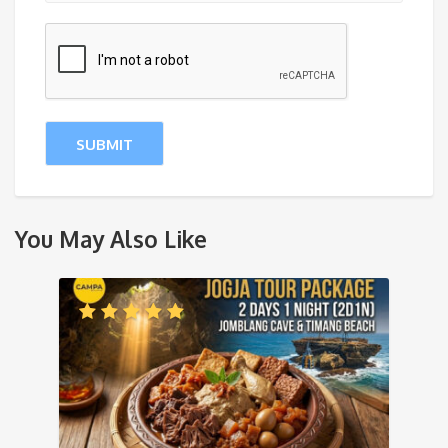
You May Also Like