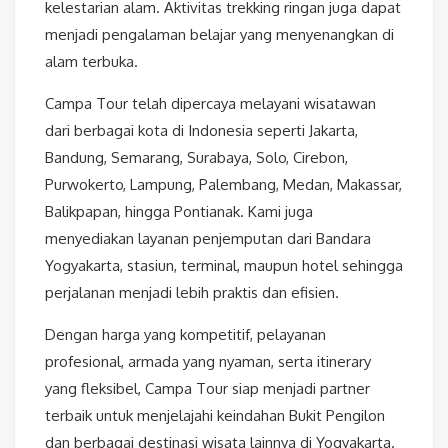
kelestarian alam. Aktivitas trekking ringan juga dapat
menjadi pengalaman belajar yang menyenangkan di
alam terbuka.
Campa Tour telah dipercaya melayani wisatawan
dari berbagai kota di Indonesia seperti Jakarta,
Bandung, Semarang, Surabaya, Solo, Cirebon,
Purwokerto, Lampung, Palembang, Medan, Makassar,
Balikpapan, hingga Pontianak. Kami juga
menyediakan layanan penjemputan dari Bandara
Yogyakarta, stasiun, terminal, maupun hotel sehingga
perjalanan menjadi lebih praktis dan efisien.
Dengan harga yang kompetitif, pelayanan
profesional, armada yang nyaman, serta itinerary
yang fleksibel, Campa Tour siap menjadi partner
terbaik untuk menjelajahi keindahan Bukit Pengilon
dan berbagai destinasi wisata lainnya di Yogyakarta.