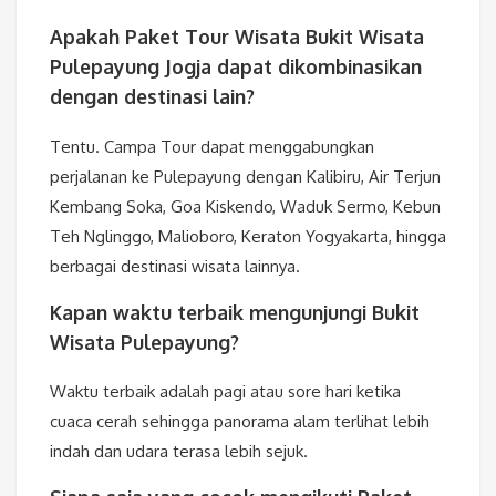
Apakah Paket Tour Wisata Bukit Wisata
Pulepayung Jogja dapat dikombinasikan
dengan destinasi lain?
Tentu. Campa Tour dapat menggabungkan
perjalanan ke Pulepayung dengan Kalibiru, Air Terjun
Kembang Soka, Goa Kiskendo, Waduk Sermo, Kebun
Teh Nglinggo, Malioboro, Keraton Yogyakarta, hingga
berbagai destinasi wisata lainnya.
Kapan waktu terbaik mengunjungi Bukit
Wisata Pulepayung?
Waktu terbaik adalah pagi atau sore hari ketika
cuaca cerah sehingga panorama alam terlihat lebih
indah dan udara terasa lebih sejuk.