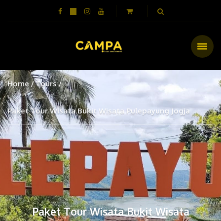
Home
Tours
Paket Tour Wisata Bukit Wisata Pulepayung Jogja
Paket Tour Wisata Bukit Wisata