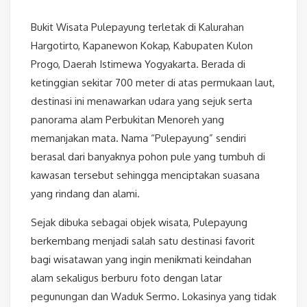
Bukit Wisata Pulepayung terletak di Kalurahan
Hargotirto, Kapanewon Kokap, Kabupaten Kulon
Progo, Daerah Istimewa Yogyakarta. Berada di
ketinggian sekitar 700 meter di atas permukaan laut,
destinasi ini menawarkan udara yang sejuk serta
panorama alam Perbukitan Menoreh yang
memanjakan mata. Nama “Pulepayung” sendiri
berasal dari banyaknya pohon pule yang tumbuh di
kawasan tersebut sehingga menciptakan suasana
yang rindang dan alami.
Sejak dibuka sebagai objek wisata, Pulepayung
berkembang menjadi salah satu destinasi favorit
bagi wisatawan yang ingin menikmati keindahan
alam sekaligus berburu foto dengan latar
pegunungan dan Waduk Sermo. Lokasinya yang tidak