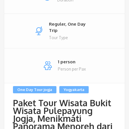
Reguler, One Day
Trip
Tour Type
1 person
Person per Pax
One Day Tour jogja
Yogyakarta
Paket Tour Wisata Bukit
Wisata Pulepayung
Jogja, Menikmati
Panorama Menoreh dari