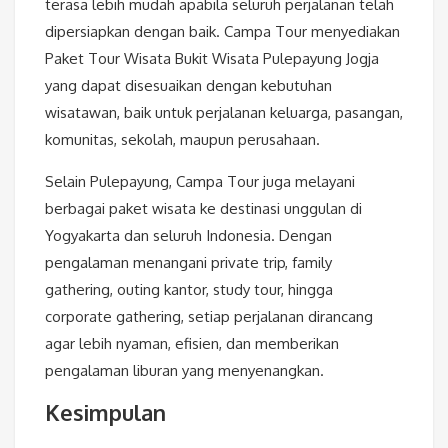
terasa lebih mudah apabila seluruh perjalanan telah
dipersiapkan dengan baik. Campa Tour menyediakan
Paket Tour Wisata Bukit Wisata Pulepayung Jogja
yang dapat disesuaikan dengan kebutuhan
wisatawan, baik untuk perjalanan keluarga, pasangan,
komunitas, sekolah, maupun perusahaan.
Selain Pulepayung, Campa Tour juga melayani
berbagai paket wisata ke destinasi unggulan di
Yogyakarta dan seluruh Indonesia. Dengan
pengalaman menangani private trip, family
gathering, outing kantor, study tour, hingga
corporate gathering, setiap perjalanan dirancang
agar lebih nyaman, efisien, dan memberikan
pengalaman liburan yang menyenangkan.
Kesimpulan