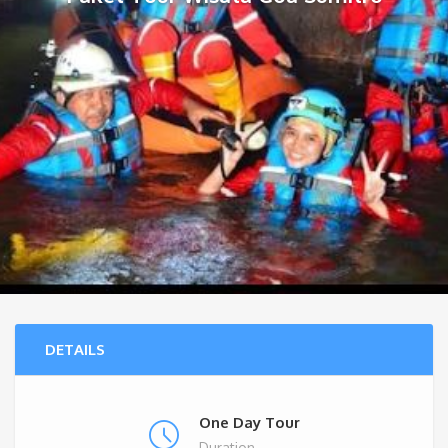
DETAILS
One Day Tour
Duration