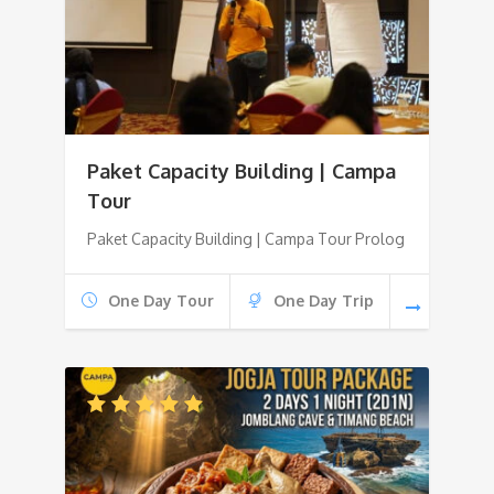
Paket Capacity Building | Campa
Tour
Paket Capacity Building | Campa Tour Prolog
One Day Tour
One Day Trip