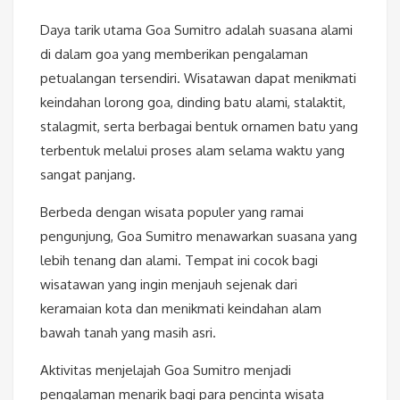
Daya tarik utama Goa Sumitro adalah suasana alami
di dalam goa yang memberikan pengalaman
petualangan tersendiri. Wisatawan dapat menikmati
keindahan lorong goa, dinding batu alami, stalaktit,
stalagmit, serta berbagai bentuk ornamen batu yang
terbentuk melalui proses alam selama waktu yang
sangat panjang.
Berbeda dengan wisata populer yang ramai
pengunjung, Goa Sumitro menawarkan suasana yang
lebih tenang dan alami. Tempat ini cocok bagi
wisatawan yang ingin menjauh sejenak dari
keramaian kota dan menikmati keindahan alam
bawah tanah yang masih asri.
Aktivitas menjelajah Goa Sumitro menjadi
pengalaman menarik bagi para pencinta wisata