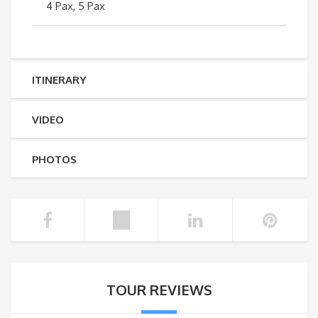
4 Pax, 5 Pax
ITINERARY
VIDEO
PHOTOS
TOUR REVIEWS