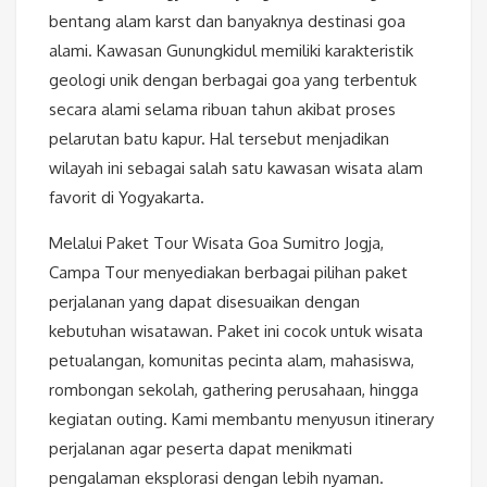
bentang alam karst dan banyaknya destinasi goa
alami. Kawasan Gunungkidul memiliki karakteristik
geologi unik dengan berbagai goa yang terbentuk
secara alami selama ribuan tahun akibat proses
pelarutan batu kapur. Hal tersebut menjadikan
wilayah ini sebagai salah satu kawasan wisata alam
favorit di Yogyakarta.
Melalui Paket Tour Wisata Goa Sumitro Jogja,
Campa Tour menyediakan berbagai pilihan paket
perjalanan yang dapat disesuaikan dengan
kebutuhan wisatawan. Paket ini cocok untuk wisata
petualangan, komunitas pecinta alam, mahasiswa,
rombongan sekolah, gathering perusahaan, hingga
kegiatan outing. Kami membantu menyusun itinerary
perjalanan agar peserta dapat menikmati
pengalaman eksplorasi dengan lebih nyaman.