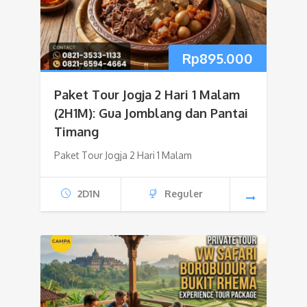
Rp
895.000
Paket Tour Jogja 2 Hari 1 Malam
(2H1M): Gua Jomblang dan Pantai
Timang
Paket Tour Jogja 2 Hari 1 Malam
2D1N
Reguler