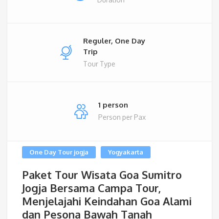
Reguler, One Day
Trip
Tour Type
1 person
Person per Pax
One Day Tour jogja
Yogyakarta
Paket Tour Wisata Goa Sumitro
Jogja Bersama Campa Tour,
Menjelajahi Keindahan Goa Alami
dan Pesona Bawah Tanah