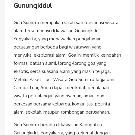
Gunungkidul
Goa Sumitro merupakan salah satu destinasi wisata
alam tersembunyi di kawasan Gunungkidul,
Yogyakarta, yang menawarkan pengalaman
petualangan berbeda bagi wisatawan yang
menyukai eksplorasi alam. Goa ini memiliki keindahan
formasi batuan alami, lorong-lorong goa yang
eksotis, serta suasana alami yang masih terjaga.
Melalui Paket Tour Wisata Goa Sumitro Jogja dari
Campa Tour, Anda dapat menikmati perjalanan
wisata petualangan yang nyaman, aman, dan
berkesan bersama keluarga, komunitas, pecinta
alam, sekolah, maupun rombongan perusahaan.
Goa Sumitro berada di kawasan Kabupaten
Gunungkidul, Yogyakarta, yang terkenal dengan