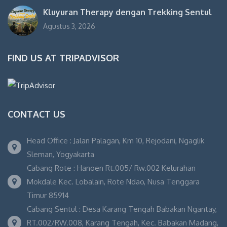
Kluyuran Therapy dengan Trekking Sentul
Agustus 3, 2026
FIND US AT TRIPADVISOR
CONTACT US
Head Office : Jalan Palagan, Km 10, Rejodani, Ngaglik
Sleman, Yogyakarta
Cabang Rote : Hanoen Rt.005/ Rw.002 Kelurahan
Mokdale Kec. Lobalain, Rote Ndao, Nusa Tenggara
Timur 85914
Cabang Sentul : Desa Karang Tengah Babakan Ngantay,
RT.002/RW.008, Karang Tengah, Kec. Babakan Madang,