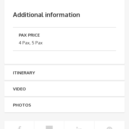
Additional information
PAX PRICE
4 Pax, 5 Pax
ITINERARY
VIDEO
PHOTOS