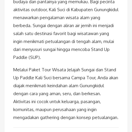
budaya dan pantainya yang memukau. Bagi pecinta
aktivitas outdoor, Kali Suci di Kabupaten Gunungkidul
menawarkan pengalaman wisata alam yang
berbeda. Sungai dengan aliran air jernih ini menjadi
salah satu destinasi favorit bagi wisatawan yang
ingin menikmati petualangan di tengah alam, mulai
dari menyusuri sungai hingga mencoba Stand Up
Paddle (SUP).
Melalui Paket Tour Wisata Jelajah Sungai dan Stand
Up Paddle Kali Suci bersama Campa Tour, Anda akan
diajak menikmati keindahan alam Gunungkidul
dengan cara yang aman, seru, dan berkesan.
Aktivitas ini cocok untuk keluarga, pasangan,
komunitas, maupun perusahaan yang ingin
mengadakan gathering dengan konsep petualangan.