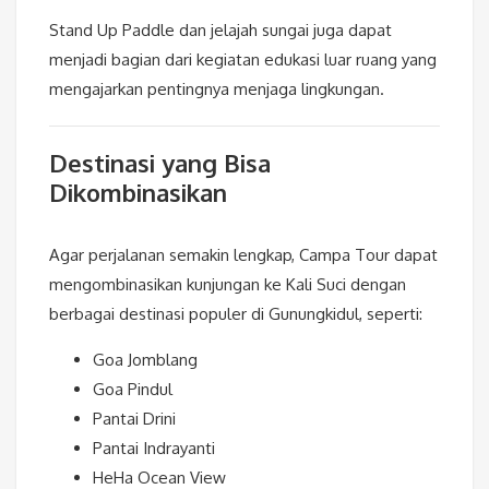
Stand Up Paddle dan jelajah sungai juga dapat
menjadi bagian dari kegiatan edukasi luar ruang yang
mengajarkan pentingnya menjaga lingkungan.
Destinasi yang Bisa
Dikombinasikan
Agar perjalanan semakin lengkap, Campa Tour dapat
mengombinasikan kunjungan ke Kali Suci dengan
berbagai destinasi populer di Gunungkidul, seperti:
Goa Jomblang
Goa Pindul
Pantai Drini
Pantai Indrayanti
HeHa Ocean View