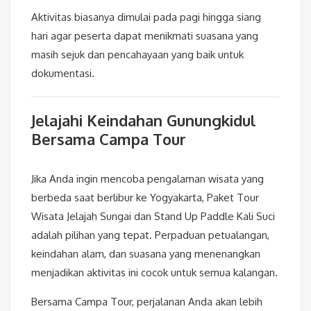
Aktivitas biasanya dimulai pada pagi hingga siang
hari agar peserta dapat menikmati suasana yang
masih sejuk dan pencahayaan yang baik untuk
dokumentasi.
Jelajahi Keindahan Gunungkidul
Bersama Campa Tour
Jika Anda ingin mencoba pengalaman wisata yang
berbeda saat berlibur ke Yogyakarta, Paket Tour
Wisata Jelajah Sungai dan Stand Up Paddle Kali Suci
adalah pilihan yang tepat. Perpaduan petualangan,
keindahan alam, dan suasana yang menenangkan
menjadikan aktivitas ini cocok untuk semua kalangan.
Bersama Campa Tour, perjalanan Anda akan lebih