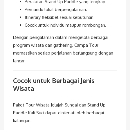
Peralatan Stand Up Paddle yang lengkap.
Pemandu lokal berpengalaman.
Itinerary fleksibel sesuai kebutuhan.
Cocok untuk individu maupun rombongan.
Dengan pengalaman dalam mengelola berbagai
program wisata dan gathering, Campa Tour
memastikan setiap perjalanan berlangsung dengan
lancar.
Cocok untuk Berbagai Jenis
Wisata
Paket Tour Wisata Jelajah Sungai dan Stand Up
Paddle Kali Suci dapat dinikmati oleh berbagai
kalangan.