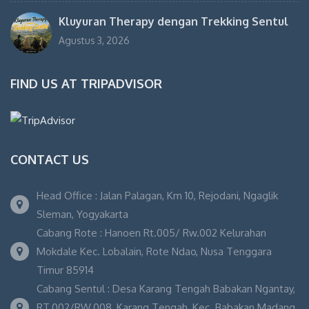
Kluyuran Therapy dengan Trekking Sentul
Agustus 3, 2026
FIND US AT TRIPADVISOR
CONTACT US
Head Office : Jalan Palagan, Km 10, Rejodani, Ngaglik
Sleman, Yogyakarta
Cabang Rote : Hanoen Rt.005/ Rw.002 Kelurahan
Mokdale Kec. Lobalain, Rote Ndao, Nusa Tenggara
Timur 85914
Cabang Sentul : Desa Karang Tengah Babakan Ngantay,
RT.002/RW.008, Karang Tengah, Kec. Babakan Madang,