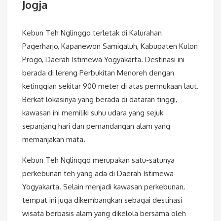
Jogja
Kebun Teh Nglinggo terletak di Kalurahan
Pagerharjo, Kapanewon Samigaluh, Kabupaten Kulon
Progo, Daerah Istimewa Yogyakarta. Destinasi ini
berada di lereng Perbukitan Menoreh dengan
ketinggian sekitar 900 meter di atas permukaan laut.
Berkat lokasinya yang berada di dataran tinggi,
kawasan ini memiliki suhu udara yang sejuk
sepanjang hari dan pemandangan alam yang
memanjakan mata.
Kebun Teh Nglinggo merupakan satu-satunya
perkebunan teh yang ada di Daerah Istimewa
Yogyakarta. Selain menjadi kawasan perkebunan,
tempat ini juga dikembangkan sebagai destinasi
wisata berbasis alam yang dikelola bersama oleh