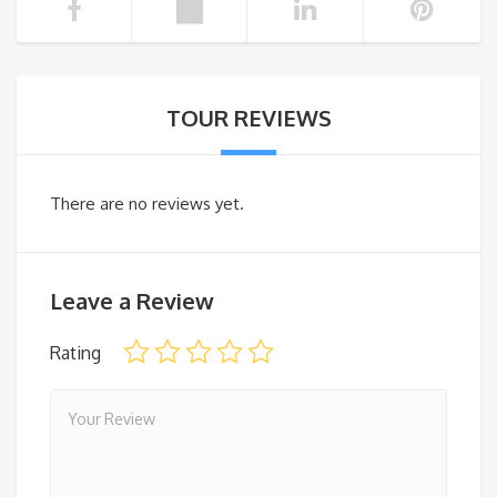
TOUR REVIEWS
There are no reviews yet.
Leave a Review
Rating