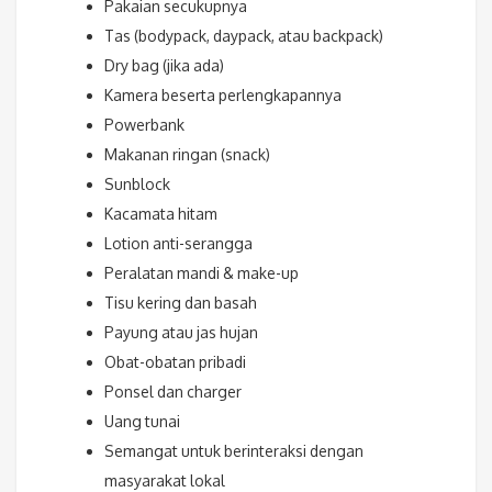
Pakaian secukupnya
Tas (bodypack, daypack, atau backpack)
Dry bag (jika ada)
Kamera beserta perlengkapannya
Powerbank
Makanan ringan (snack)
Sunblock
Kacamata hitam
Lotion anti-serangga
Peralatan mandi & make-up
Tisu kering dan basah
Payung atau jas hujan
Obat-obatan pribadi
Ponsel dan charger
Uang tunai
Semangat untuk berinteraksi dengan
masyarakat lokal