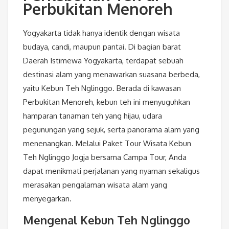
Perbukitan Menoreh
Yogyakarta tidak hanya identik dengan wisata
budaya, candi, maupun pantai. Di bagian barat
Daerah Istimewa Yogyakarta, terdapat sebuah
destinasi alam yang menawarkan suasana berbeda,
yaitu Kebun Teh Nglinggo. Berada di kawasan
Perbukitan Menoreh, kebun teh ini menyuguhkan
hamparan tanaman teh yang hijau, udara
pegunungan yang sejuk, serta panorama alam yang
menenangkan. Melalui Paket Tour Wisata Kebun
Teh Nglinggo Jogja bersama Campa Tour, Anda
dapat menikmati perjalanan yang nyaman sekaligus
merasakan pengalaman wisata alam yang
menyegarkan.
Mengenal Kebun Teh Nglinggo