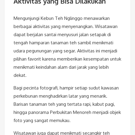
Aktivitas yang Bisa Dilakukan
Mengunjungi Kebun Teh Nglinggo menawarkan
berbagai aktivitas yang menyenangkan. Wisatawan
dapat berjalan santai menyusuri jalan setapak di
tengah hamparan tanaman teh sambil menikmati
udara pegunungan yang segar. Aktivitas ini menjadi
pilihan favorit karena memberikan kesempatan untuk
menikmati keindahan alam dari jarak yang lebih
dekat.
Bagi pecinta fotografi, hampir setiap sudut kawasan
perkebunan menghadirkan latar yang menarik.
Barisan tanaman teh yang tertata rapi, kabut pagi,
hingga panorama Perbukitan Menoreh menjadi objek
foto yang sangat memukau.
Wisatawan juga dapat menikmati secangkir teh