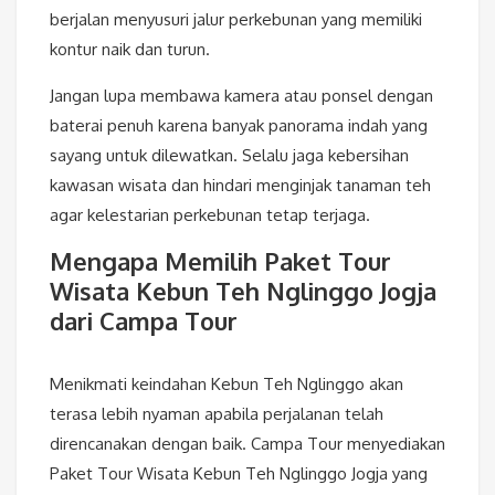
berjalan menyusuri jalur perkebunan yang memiliki
kontur naik dan turun.
Jangan lupa membawa kamera atau ponsel dengan
baterai penuh karena banyak panorama indah yang
sayang untuk dilewatkan. Selalu jaga kebersihan
kawasan wisata dan hindari menginjak tanaman teh
agar kelestarian perkebunan tetap terjaga.
Mengapa Memilih Paket Tour
Wisata Kebun Teh Nglinggo Jogja
dari Campa Tour
Menikmati keindahan Kebun Teh Nglinggo akan
terasa lebih nyaman apabila perjalanan telah
direncanakan dengan baik. Campa Tour menyediakan
Paket Tour Wisata Kebun Teh Nglinggo Jogja yang