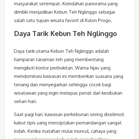
masyarakat setempat. Keindahan panorama yang
dimiliki menjadikan Kebun Teh Nglinggo sebagai
salah satu tujuan wisata favorit di Kulon Progo.
Daya Tarik Kebun Teh Nglinggo
Daya tarik utama Kebun Teh Nglinggo adalah
hamparan tanaman teh yang membentang
mengikuti kontur perbukitan. Warna hijau yang
mendominasi kawasan ini memberikan suasana yang
tenang dan menyegarkan sehingga cocok bagi
wisatawan yang ingin melepas penat dari kesibukan
sehari-hari.
Saat pagi hari, kawasan perkebunan sering diselimuti
kabut tipis yang menciptakan pemandangan sangat
indah. Ketika matahari mulai muncul, cahaya yang