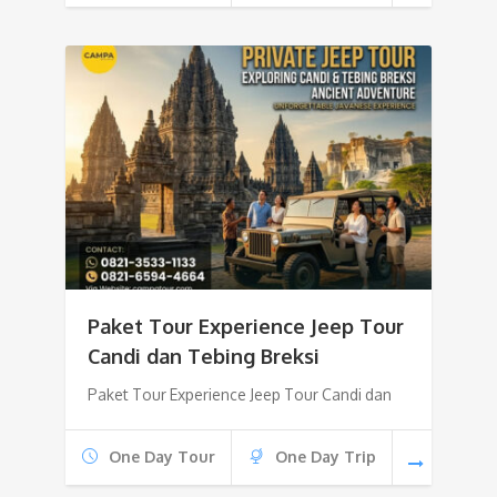
Paket Tour Experience Jeep Tour
Candi dan Tebing Breksi
Paket Tour Experience Jeep Tour Candi dan
One Day Tour
One Day Trip