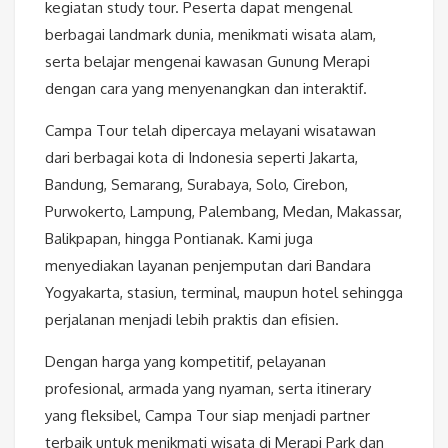
kegiatan study tour. Peserta dapat mengenal
berbagai landmark dunia, menikmati wisata alam,
serta belajar mengenai kawasan Gunung Merapi
dengan cara yang menyenangkan dan interaktif.
Campa Tour telah dipercaya melayani wisatawan
dari berbagai kota di Indonesia seperti Jakarta,
Bandung, Semarang, Surabaya, Solo, Cirebon,
Purwokerto, Lampung, Palembang, Medan, Makassar,
Balikpapan, hingga Pontianak. Kami juga
menyediakan layanan penjemputan dari Bandara
Yogyakarta, stasiun, terminal, maupun hotel sehingga
perjalanan menjadi lebih praktis dan efisien.
Dengan harga yang kompetitif, pelayanan
profesional, armada yang nyaman, serta itinerary
yang fleksibel, Campa Tour siap menjadi partner
terbaik untuk menikmati wisata di Merapi Park dan