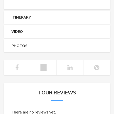
ITINERARY
VIDEO
PHOTOS
TOUR REVIEWS
There are no reviews yet.