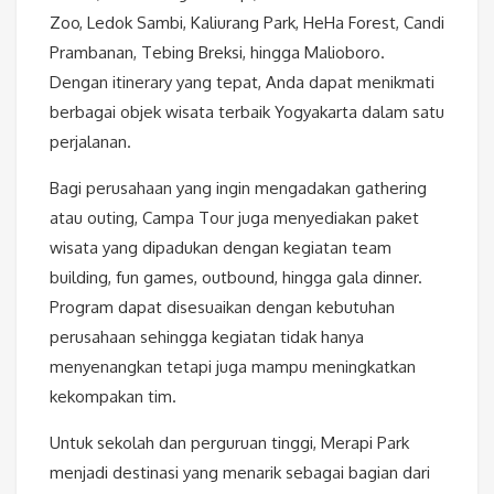
Zoo, Ledok Sambi, Kaliurang Park, HeHa Forest, Candi
Prambanan, Tebing Breksi, hingga Malioboro.
Dengan itinerary yang tepat, Anda dapat menikmati
berbagai objek wisata terbaik Yogyakarta dalam satu
perjalanan.
Bagi perusahaan yang ingin mengadakan gathering
atau outing, Campa Tour juga menyediakan paket
wisata yang dipadukan dengan kegiatan team
building, fun games, outbound, hingga gala dinner.
Program dapat disesuaikan dengan kebutuhan
perusahaan sehingga kegiatan tidak hanya
menyenangkan tetapi juga mampu meningkatkan
kekompakan tim.
Untuk sekolah dan perguruan tinggi, Merapi Park
menjadi destinasi yang menarik sebagai bagian dari