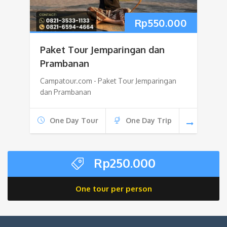
Rp
550.000
Paket Tour Jemparingan dan
Prambanan
Campatour.com - Paket Tour Jemparingan
dan Prambanan
One Day Tour
One Day Trip
Rp
250.000
One tour per person