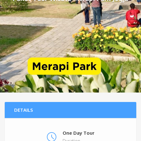
DETAILS
One Day Tour
Duration