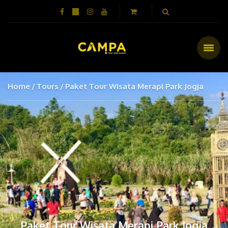
Home
Tours
Paket Tour Wisata Merapi Park Jogja
Paket Tour Wisata Merapi Park Jogja