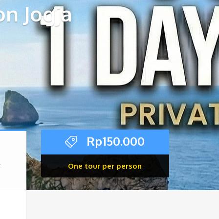
on Jogja
Rp
150.000
One tour per person
x