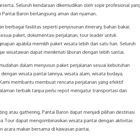
eserta. Seluruh kendaraan dikemudikan oleh sopir profesional yan
 Pantai Baron berlangsung aman dan nyaman.
 berbagai fasilitas seperti penyusunan itinerary, bahan bakar,
a sesuai paket, dokumentasi perjalanan, tour leader untuk
napan apabila memilih paket wisata lebih dari satu hari. Seluruh
ar wisatawan dapat menikmati liburan dengan lebih santai.
mudahan dalam menyusun paket perjalanan sesuai kebutuhan
 dengan wisata pantai lainnya, wisata alam, wisata budaya,
 Kami membantu membuat rencana perjalanan yang efektif
laman terbaik tanpa perlu repot mengatur transportasi dan
ng atau gathering, Pantai Baron dapat menjadi pilihan destinasi
a Tour dapat mengombinasikan wisata pantai dengan aktivitas
n acara makan bersama di kawasan pantai.