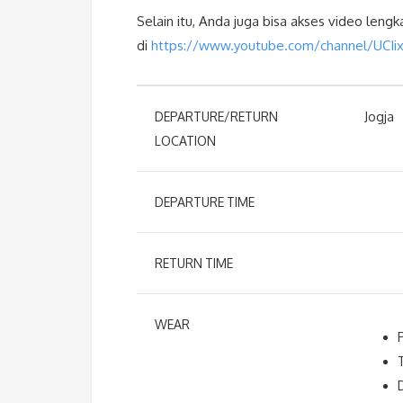
Selain itu, Anda juga bisa akses video leng
di
https://www.youtube.com/channel/UCI
DEPARTURE/RETURN
Jogja
LOCATION
DEPARTURE TIME
RETURN TIME
WEAR