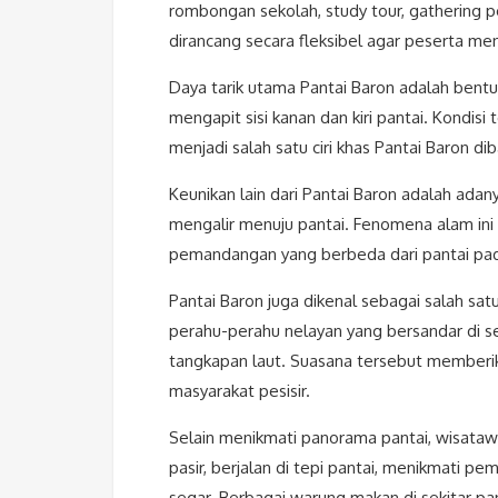
rombongan sekolah, study tour, gathering pe
dirancang secara fleksibel agar peserta me
Daya tarik utama Pantai Baron adalah bentu
mengapit sisi kanan dan kiri pantai. Kondi
menjadi salah satu ciri khas Pantai Baron di
Keunikan lain dari Pantai Baron adalah adan
mengalir menuju pantai. Fenomena alam ini 
pemandangan yang berbeda dari pantai p
Pantai Baron juga dikenal sebagai salah sat
perahu-perahu nelayan yang bersandar di se
tangkapan laut. Suasana tersebut memberi
masyarakat pesisir.
Selain menikmati panorama pantai, wisataw
pasir, berjalan di tepi pantai, menikmati pe
segar. Berbagai warung makan di sekitar pan