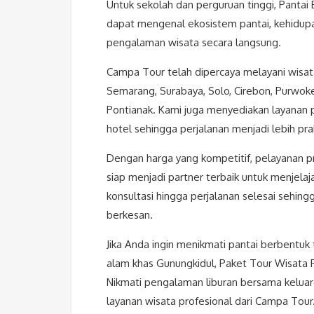
Untuk sekolah dan perguruan tinggi, Pantai
dapat mengenal ekosistem pantai, kehidupan
pengalaman wisata secara langsung.
Campa Tour telah dipercaya melayani wisata
Semarang, Surabaya, Solo, Cirebon, Purwok
Pontianak. Kami juga menyediakan layanan 
hotel sehingga perjalanan menjadi lebih prak
Dengan harga yang kompetitif, pelayanan pr
siap menjadi partner terbaik untuk menjelaj
konsultasi hingga perjalanan selesai sehi
berkesan.
Jika Anda ingin menikmati pantai berbentuk t
alam khas Gunungkidul, Paket Tour Wisata P
Nikmati pengalaman liburan bersama kelua
layanan wisata profesional dari Campa Tour