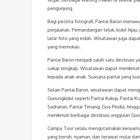
pengunjung.
Bagi pecinta fotografi, Pantai Baron men
perjalanan. Pemandangan teluk, bukit hijau,
latar foto yang indah. Wisatawan juga da
yang memukau.
Pantai Baron menjadi salah satu destinasi y
cukup lengkap. Wisatawan dapat menikmati
kepada anak-anak. Suasana pantai yang lua
Selain Pantai Baron, wisatawan dapat meng
Gunungkidul seperti Pantai Kukup, Pantai Krak
Sadranan, Pantai Timang, Goa Pindul, hing
menikmati berbagai destinasi unggulan Gun
Campa Tour selalu mengutamakan kenyaman
yang bersih, nyaman, dan terawat mulai dari