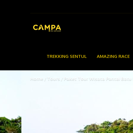
TREKKING SENTUL
AMAZING RACE
Home
Tours
Paket Tour Wisata Pantai Batu