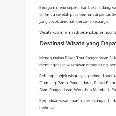
Beragam menu seperti ikan bakar, udang, c
dinikmati setelah puas bermain di pantai. Se
yang cocok dinikmati bersama keluarga.
Wisata kuliner menjadi pelengkap sempurna 
Destinasi Wisata yang Dapa
Menggunakan Paket Tour Pangandaran 2 Har
memungkinkan wisatawan mengunjungi berba
Beberapa objek wisata yang sering dipaduka
Citumang, Pantai Pangandaran, Pantai Barat
Alam Pangandaran, Workshop Membatik Pang
Perpaduan wisata pantai, petualangan, bud
berkesan.