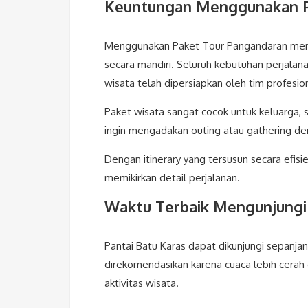
Keuntungan Menggunakan P
Menggunakan Paket Tour Pangandaran memb
secara mandiri. Seluruh kebutuhan perjalan
wisata telah dipersiapkan oleh tim profesion
Paket wisata sangat cocok untuk keluarga, 
ingin mengadakan outing atau gathering de
Dengan itinerary yang tersusun secara efis
memikirkan detail perjalanan.
Waktu Terbaik Mengunjungi 
Pantai Batu Karas dapat dikunjungi sepanj
direkomendasikan karena cuaca lebih cerah
aktivitas wisata.