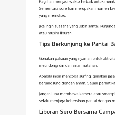
Pagi hari menjadi waktu terbaik untuk meni
Sementara sore hari merupakan momen fav
yang memukau.
Jika ingin suasana yang lebih santai, kunjun
atau musim liburan.
Tips Berkunjung ke Pantai B
Gunakan pakaian yang nyaman untuk aktivita
melindungi diri dari sinar matahari.
Apabila ingin mencoba surfing, gunakan jasa
berlangsung dengan aman. Selalu perhatikan
Jangan lupa membawa kamera atau smartpho
selalu menjaga kebersihan pantai dengan
Liburan Seru Bersama Camp