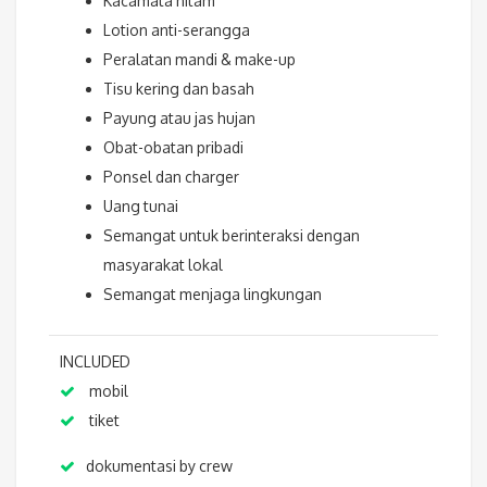
Kacamata hitam
Lotion anti-serangga
Peralatan mandi & make-up
Tisu kering dan basah
Payung atau jas hujan
Obat-obatan pribadi
Ponsel dan charger
Uang tunai
Semangat untuk berinteraksi dengan
masyarakat lokal
Semangat menjaga lingkungan
INCLUDED
mobil
tiket
dokumentasi by crew