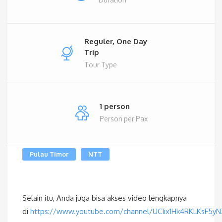
Reguler, One Day
Trip
Tour Type
1 person
Person per Pax
Pulau Timor
NTT
Selain itu, Anda juga bisa akses video lengkapnya
di
https://www.youtube.com/channel/UCIix1Hk4RKLKsF5y