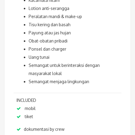
Kacamata hitam
Lotion anti-serangga
Peralatan mandi & make-up
Tisu kering dan basah
Payung atau jas hujan
Obat-obatan pribadi
Ponsel dan charger
Uang tunai
Semangat untuk berinteraksi dengan
masyarakat lokal
Semangat menjaga lingkungan
INCLUDED
mobil
tiket
dokumentasi by crew