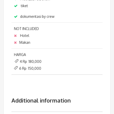
tiket
dokumentasi by crew
NOT INCLUDED
Hotel
Makan
HARGA
4 Rp 180,000
6 Rp 150,000
Additional information