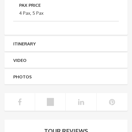
PAX PRICE
4 Pax, 5 Pax
ITINERARY
VIDEO
PHOTOS
TOUR REVIEWS