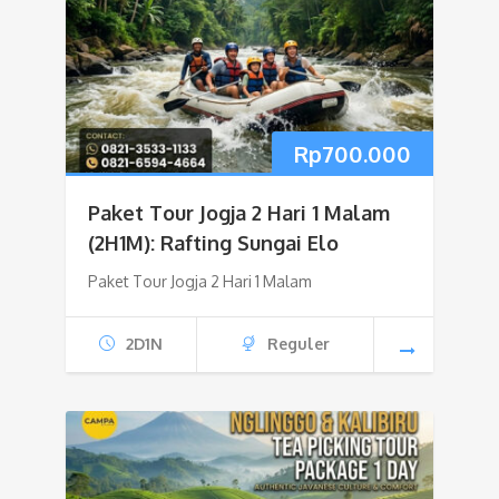
Rp
700.000
Paket Tour Jogja 2 Hari 1 Malam
(2H1M): Rafting Sungai Elo
Paket Tour Jogja 2 Hari 1 Malam
2D1N
Reguler