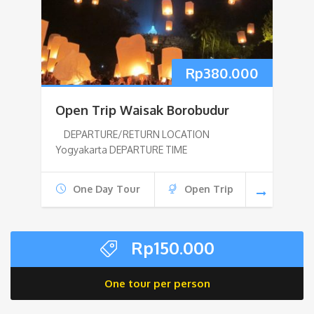
Rp
380.000
Open Trip Waisak Borobudur
DEPARTURE/RETURN LOCATION
Yogyakarta DEPARTURE TIME
One Day Tour
Open Trip
Rp
150.000
One tour per person