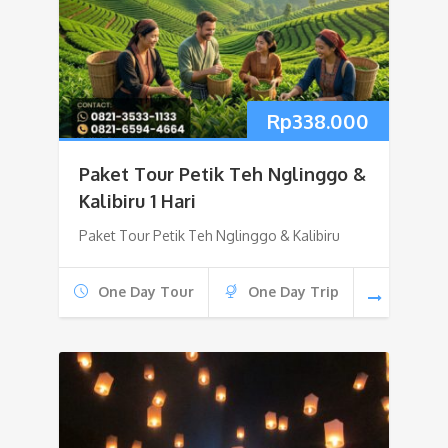
Rp
338.000
Paket Tour Petik Teh Nglinggo &
Kalibiru 1 Hari
Paket Tour Petik Teh Nglinggo & Kalibiru
One Day Tour
One Day Trip