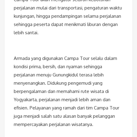
perjalanan mulai dari transportasi, pengaturan waktu
kunjungan, hingga pendampingan selama perjalanan
sehingga peserta dapat menikmati liburan dengan
lebih santai.
Armada yang digunakan Campa Tour selalu dalam
kondisi prima, bersih, dan nyaman sehingga
perjalanan menuju Gunungkidul terasa lebih
menyenangkan. Didukung pengemudi yang
berpengalaman dan memahami rute wisata di
Yogyakarta, perjalanan menjadi lebih aman dan
efisien. Pelayanan yang ramah dari tim Campa Tour
juga menjadi salah satu alasan banyak pelanggan
mempercayakan perjalanan wisatanya.