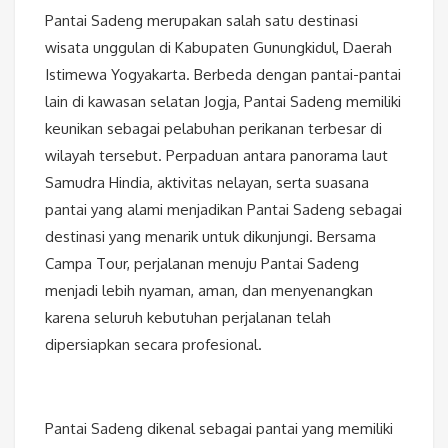
Pantai Sadeng merupakan salah satu destinasi
wisata unggulan di Kabupaten Gunungkidul, Daerah
Istimewa Yogyakarta. Berbeda dengan pantai-pantai
lain di kawasan selatan Jogja, Pantai Sadeng memiliki
keunikan sebagai pelabuhan perikanan terbesar di
wilayah tersebut. Perpaduan antara panorama laut
Samudra Hindia, aktivitas nelayan, serta suasana
pantai yang alami menjadikan Pantai Sadeng sebagai
destinasi yang menarik untuk dikunjungi. Bersama
Campa Tour, perjalanan menuju Pantai Sadeng
menjadi lebih nyaman, aman, dan menyenangkan
karena seluruh kebutuhan perjalanan telah
dipersiapkan secara profesional.
Pantai Sadeng dikenal sebagai pantai yang memiliki