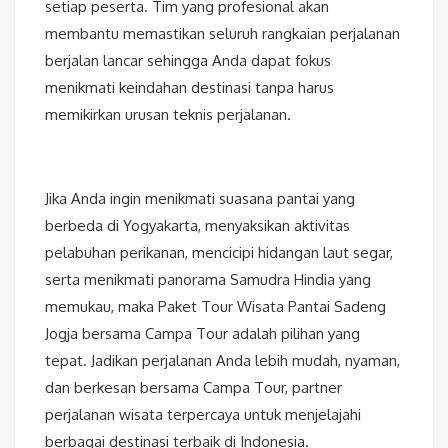
setiap peserta. Tim yang profesional akan
membantu memastikan seluruh rangkaian perjalanan
berjalan lancar sehingga Anda dapat fokus
menikmati keindahan destinasi tanpa harus
memikirkan urusan teknis perjalanan.
Jika Anda ingin menikmati suasana pantai yang
berbeda di Yogyakarta, menyaksikan aktivitas
pelabuhan perikanan, mencicipi hidangan laut segar,
serta menikmati panorama Samudra Hindia yang
memukau, maka Paket Tour Wisata Pantai Sadeng
Jogja bersama Campa Tour adalah pilihan yang
tepat. Jadikan perjalanan Anda lebih mudah, nyaman,
dan berkesan bersama Campa Tour, partner
perjalanan wisata terpercaya untuk menjelajahi
berbagai destinasi terbaik di Indonesia.