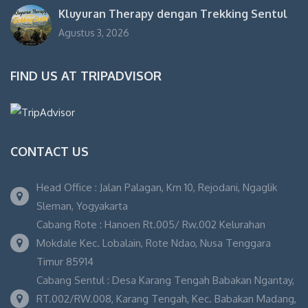
Kluyuran Therapy dengan Trekking Sentul
Agustus 3, 2026
FIND US AT TRIPADVISOR
CONTACT US
Head Office : Jalan Palagan, Km 10, Rejodani, Ngaglik
Sleman, Yogyakarta
Cabang Rote : Hanoen Rt.005/ Rw.002 Kelurahan
Mokdale Kec. Lobalain, Rote Ndao, Nusa Tenggara
Timur 85914
Cabang Sentul : Desa Karang Tengah Babakan Ngantay,
RT.002/RW.008, Karang Tengah, Kec. Babakan Madang,