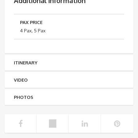
Additional information
PAX PRICE
4 Pax, 5 Pax
ITINERARY
VIDEO
PHOTOS