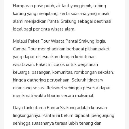
Hamparan pasir putih, air laut yang jernih, tebing
karang yang menjulang, serta suasana yang masih
alami menjadikan Pantai Srakung sebagai destinasi
ideal bagi pencinta wisata alam.
Melalui Paket Tour Wisata Pantai Srakung Jogja,
Campa Tour menghadirkan berbagai pilihan paket
yang dapat disesuaikan dengan kebutuhan
wisatawan. Paket ini cocok untuk perjalanan
keluarga, pasangan, komunitas, rombongan sekolah,
hingga gathering perusahaan. Seluruh itinerary
dirancang secara fleksibel sehingga peserta dapat
menikmati waktu liburan secara maksimal.
Daya tarik utama Pantai Srakung adalah keasrian
lingkungannya. Pantai ini belum dipadati pengunjung
sehingga suasananya terasa lebih tenang dan