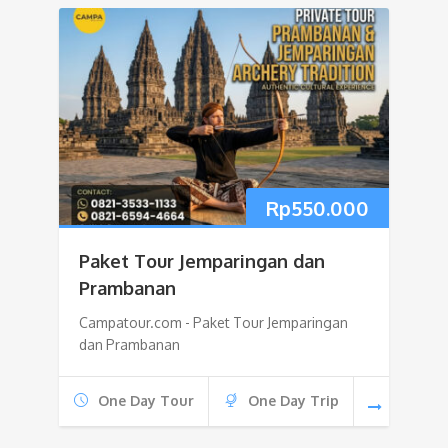
Rp
550.000
Paket Tour Jemparingan dan
Prambanan
Campatour.com - Paket Tour Jemparingan
dan Prambanan
One Day Tour
One Day Trip