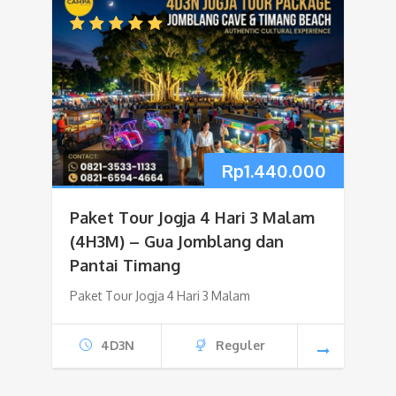
Rp
1.440.000
Paket Tour Jogja 4 Hari 3 Malam
(4H3M) – Gua Jomblang dan
Pantai Timang
Paket Tour Jogja 4 Hari 3 Malam
4D3N
Reguler