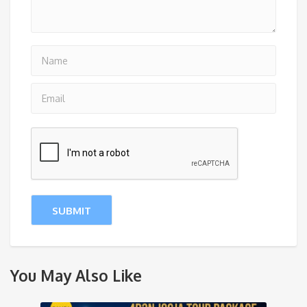
You May Also Like