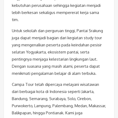
kebutuhan perusahaan sehingga kegiatan menjadi
lebih berkesan sekaligus mempererat kerja sama
tim.
Untuk sekolah dan perguruan tinggi, Pantai Srakung
juga dapat menjadi bagian dari kegiatan study tour
yang mengenalkan peserta pada keindahan pesisir
selatan Yogyakarta, ekosistem pantai, serta
pentingnya menjaga kelestarian lingkungan laut.
Dengan suasana yang masih alami, peserta dapat
menikmati pengalaman belajar di alam terbuka.
Campa Tour telah dipercaya melayani wisatawan
dari berbagai kota di Indonesia seperti Jakarta,
Bandung, Semarang, Surabaya, Solo, Cirebon,
Purwokerto, Lampung, Palembang, Medan, Makassar,
Balikpapan, hingga Pontianak. Kami juga