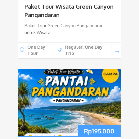
Paket Tour Wisata Green Canyon
Pangandaran
Paket Tour Green Canyon Pangandaran
untuk Wisata
One Day
Reguler, One Day
Tour
Trip
Rp
195.000