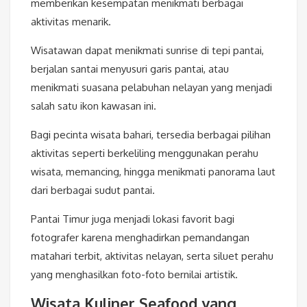
memberikan kesempatan menikmati berbagai
aktivitas menarik.
Wisatawan dapat menikmati sunrise di tepi pantai,
berjalan santai menyusuri garis pantai, atau
menikmati suasana pelabuhan nelayan yang menjadi
salah satu ikon kawasan ini.
Bagi pecinta wisata bahari, tersedia berbagai pilihan
aktivitas seperti berkeliling menggunakan perahu
wisata, memancing, hingga menikmati panorama laut
dari berbagai sudut pantai.
Pantai Timur juga menjadi lokasi favorit bagi
fotografer karena menghadirkan pemandangan
matahari terbit, aktivitas nelayan, serta siluet perahu
yang menghasilkan foto-foto bernilai artistik.
Wisata Kuliner Seafood yang