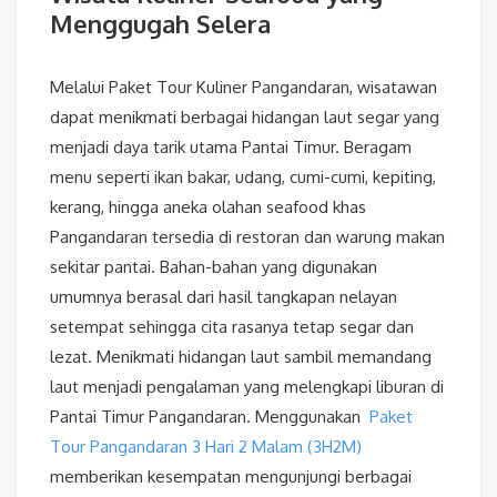
Menggugah Selera
Melalui Paket Tour Kuliner Pangandaran, wisatawan
dapat menikmati berbagai hidangan laut segar yang
menjadi daya tarik utama Pantai Timur. Beragam
menu seperti ikan bakar, udang, cumi-cumi, kepiting,
kerang, hingga aneka olahan seafood khas
Pangandaran tersedia di restoran dan warung makan
sekitar pantai. Bahan-bahan yang digunakan
umumnya berasal dari hasil tangkapan nelayan
setempat sehingga cita rasanya tetap segar dan
lezat. Menikmati hidangan laut sambil memandang
laut menjadi pengalaman yang melengkapi liburan di
Pantai Timur Pangandaran. Menggunakan
Paket
Tour Pangandaran 3 Hari 2 Malam (3H2M)
memberikan kesempatan mengunjungi berbagai