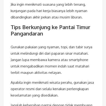
Jika ingin menikmati suasana yang lebih tenang,
kunjungan pada hari kerja biasanya lebih nyaman
dibandingkan akhir pekan atau musim liburan.
Tips Berkunjung ke Pantai Timur
Pangandaran
Gunakan pakaian yang nyaman, topi, dan tabir surya
untuk melindungi diri dari paparan sinar matahari.
Jangan lupa membawa kamera atau smartphone
untuk mengabadikan momen indah saat matahari
terbit maupun aktivitas nelayan.
Apabila ingin menikmati wisata perahu, gunakan jasa
operator resmi dan selalu kenakan perlengkapan
keselamatan yang disediakan.
Jagalah kebersihan pantai dengan tidak membuang