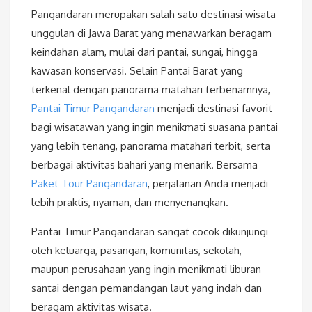
Pangandaran merupakan salah satu destinasi wisata
unggulan di Jawa Barat yang menawarkan beragam
keindahan alam, mulai dari pantai, sungai, hingga
kawasan konservasi. Selain Pantai Barat yang
terkenal dengan panorama matahari terbenamnya,
Pantai Timur Pangandaran
menjadi destinasi favorit
bagi wisatawan yang ingin menikmati suasana pantai
yang lebih tenang, panorama matahari terbit, serta
berbagai aktivitas bahari yang menarik. Bersama
Paket Tour Pangandaran
, perjalanan Anda menjadi
lebih praktis, nyaman, dan menyenangkan.
Pantai Timur Pangandaran sangat cocok dikunjungi
oleh keluarga, pasangan, komunitas, sekolah,
maupun perusahaan yang ingin menikmati liburan
santai dengan pemandangan laut yang indah dan
beragam aktivitas wisata.