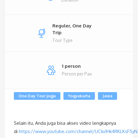
Reguler, One Day
Trip
Tour Type
1 person
Person per Pax
One Day Tour jogja
Yogyakarta
Jawa
Selain itu, Anda juga bisa akses video lengkapnya
di
https://www.youtube.com/channel/UCIix1Hk4RKLKsF5y