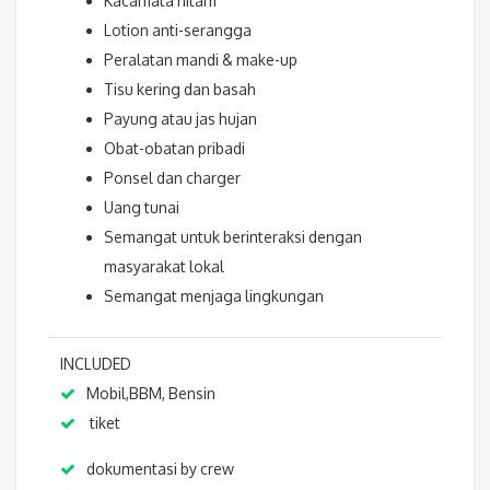
Kacamata hitam
Lotion anti-serangga
Peralatan mandi & make-up
Tisu kering dan basah
Payung atau jas hujan
Obat-obatan pribadi
Ponsel dan charger
Uang tunai
Semangat untuk berinteraksi dengan
masyarakat lokal
Semangat menjaga lingkungan
INCLUDED
Mobil,BBM, Bensin
tiket
dokumentasi by crew