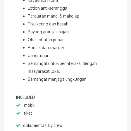
Kacamata hitam
Lotion anti-serangga
Peralatan mandi & make-up
Tisu kering dan basah
Payung atau jas hujan
Obat-obatan pribadi
Ponsel dan charger
Uang tunai
Semangat untuk berinteraksi dengan
masyarakat lokal
Semangat menjaga lingkungan
INCLUDED
mobil
tiket
dokumentasi by crew