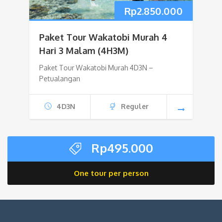
Rp
2.850.000
Paket Tour Wakatobi Murah 4
Hari 3 Malam (4H3M)
Paket Tour Wakatobi Murah 4D3N –
Petualangan
4D3N
Reguler
Rp
495.000
One tour per person