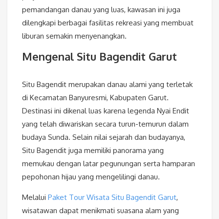
pemandangan danau yang luas, kawasan ini juga
dilengkapi berbagai fasilitas rekreasi yang membuat
liburan semakin menyenangkan.
Mengenal Situ Bagendit Garut
Situ Bagendit merupakan danau alami yang terletak
di Kecamatan Banyuresmi, Kabupaten Garut.
Destinasi ini dikenal luas karena legenda Nyai Endit
yang telah diwariskan secara turun-temurun dalam
budaya Sunda. Selain nilai sejarah dan budayanya,
Situ Bagendit juga memiliki panorama yang
memukau dengan latar pegunungan serta hamparan
pepohonan hijau yang mengelilingi danau.
Melalui
Paket Tour Wisata Situ Bagendit Garut
,
wisatawan dapat menikmati suasana alam yang