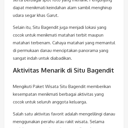
dapat menikmati keindahan alam sambil menghirup
udara segar khas Garut.
Selain itu, Situ Bagendit juga menjadi lokasi yang
cocok untuk menikmati matahari terbit maupun
matahari terbenam. Cahaya matahari yang memantul
di permukaan danau menciptakan panorama yang
sangat indah untuk diabadikan.
Aktivitas Menarik di Situ Bagendit
Mengikuti Paket Wisata Situ Bagendit memberikan
kesempatan menikmati berbagai aktivitas yang
cocok untuk seluruh anggota keluarga.
Salah satu aktivitas favorit adalah mengelilingi danau
menggunakan perahu atau rakit wisata. Selama