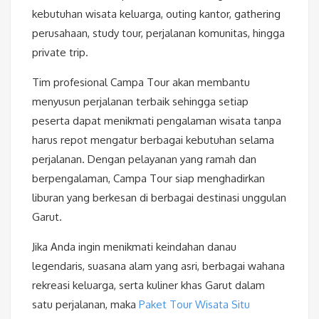
kebutuhan wisata keluarga, outing kantor, gathering
perusahaan, study tour, perjalanan komunitas, hingga
private trip.
Tim profesional Campa Tour akan membantu
menyusun perjalanan terbaik sehingga setiap
peserta dapat menikmati pengalaman wisata tanpa
harus repot mengatur berbagai kebutuhan selama
perjalanan. Dengan pelayanan yang ramah dan
berpengalaman, Campa Tour siap menghadirkan
liburan yang berkesan di berbagai destinasi unggulan
Garut.
Jika Anda ingin menikmati keindahan danau
legendaris, suasana alam yang asri, berbagai wahana
rekreasi keluarga, serta kuliner khas Garut dalam
satu perjalanan, maka
Paket Tour Wisata Situ