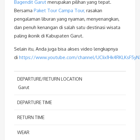
Bagendit Garut
merupakan pilihan yang tepat.
Bersama
Paket Tour Campa Tour,
rasakan
pengalaman liburan yang nyaman, menyenangkan,
dan penuh kenangan di salah satu destinasi wisata
paling ikonik di Kabupaten Garut.
Selain itu, Anda juga bisa akses video lengkapnya
di
https://www.youtube.com/channel/UCIix1Hk4RKLKsF5y
DEPARTURE/RETURN LOCATION
Garut
DEPARTURE TIME
RETURN TIME
WEAR