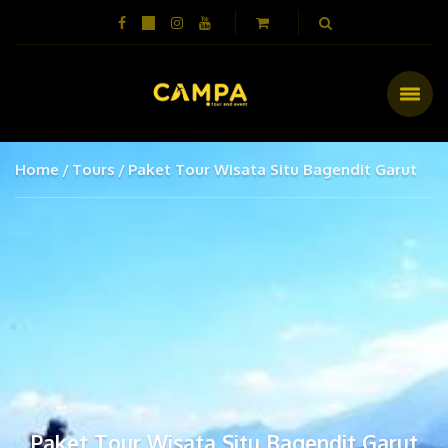
Home
Tours
Paket Tour Wisata Situ Bagendit Garut
Paket Tour Wisata Situ Bagendit Garut