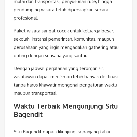
mulai dari transportasi, penyusunan rute, hingga
pendamping wisata telah dipersiapkan secara
profesional.
Paket wisata sangat cocok untuk keluarga besar,
sekolah, instansi pemerintah, komunitas, maupun
perusahaan yang ingin mengadakan gathering atau
outing dengan suasana yang santai.
Dengan jadwal perjalanan yang terorganisir,
wisatawan dapat menikmati lebih banyak destinasi
tanpa harus khawatir mengenai pengaturan waktu
maupun transportasi.
Waktu Terbaik Mengunjungi Situ
Bagendit
Situ Bagendit dapat dikunjungi sepanjang tahun.