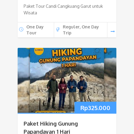
Paket Tour Candi Cangkuang Garut untuk
Wisata
One Day
Reguler, One Day
Tour
Trip
Rp
325.000
Paket Hiking Gunung
Papandayan 1 Hari