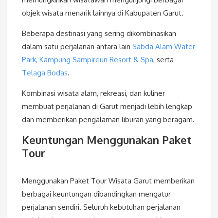
objek wisata menarik lainnya di Kabupaten Garut.
Beberapa destinasi yang sering dikombinasikan
dalam satu perjalanan antara lain
Sabda Alam Water
Park,
Kampung Sampireun Resort & Spa,
serta
Telaga Bodas
.
Kombinasi wisata alam, rekreasi, dan kuliner
membuat perjalanan di Garut menjadi lebih lengkap
dan memberikan pengalaman liburan yang beragam.
Keuntungan Menggunakan Paket
Tour
Menggunakan Paket Tour Wisata Garut memberikan
berbagai keuntungan dibandingkan mengatur
perjalanan sendiri. Seluruh kebutuhan perjalanan