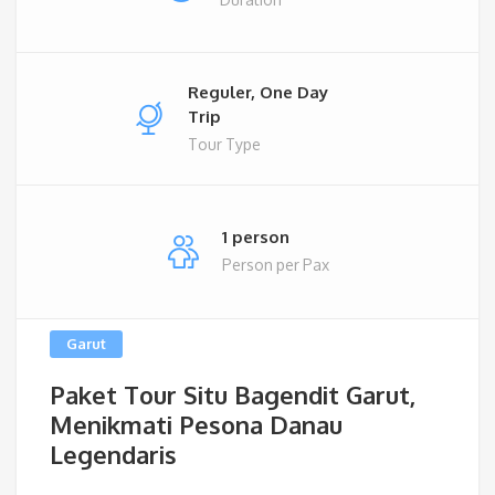
Reguler, One Day
Trip
Tour Type
1 person
Person per Pax
Garut
Paket Tour Situ Bagendit Garut,
Menikmati Pesona Danau
Legendaris