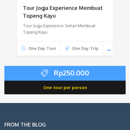
Tour Jogja Experience Membuat
Topeng Kayu
Tour Jogja Experience: Sehari Membuat
Topeng Kayu
One Day Tour
One Day Trip
Rp
250.000
One tour per person
FROM THE BLOG