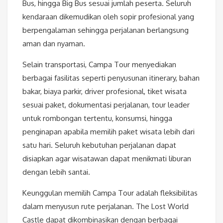
Bus, hingga Big Bus sesuai jumlah peserta. Seluruh
kendaraan dikemudikan oleh sopir profesional yang
berpengalaman sehingga perjalanan berlangsung
aman dan nyaman.
Selain transportasi, Campa Tour menyediakan
berbagai fasilitas seperti penyusunan itinerary, bahan
bakar, biaya parkir, driver profesional, tiket wisata
sesuai paket, dokumentasi perjalanan, tour leader
untuk rombongan tertentu, konsumsi, hingga
penginapan apabila memilih paket wisata lebih dari
satu hari. Seluruh kebutuhan perjalanan dapat
disiapkan agar wisatawan dapat menikmati liburan
dengan lebih santai.
Keunggulan memilih Campa Tour adalah fleksibilitas
dalam menyusun rute perjalanan. The Lost World
Castle dapat dikombinasikan dengan berbagai