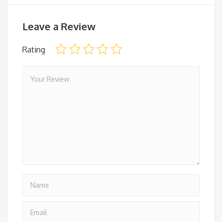
Leave a Review
Rating