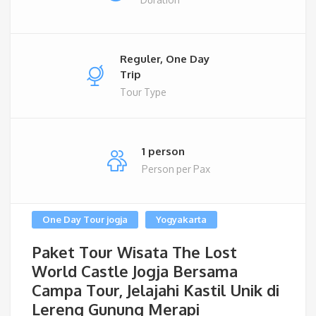
Reguler, One Day
Trip
Tour Type
1 person
Person per Pax
One Day Tour jogja
Yogyakarta
Paket Tour Wisata The Lost
World Castle Jogja Bersama
Campa Tour, Jelajahi Kastil Unik di
Lereng Gunung Merapi