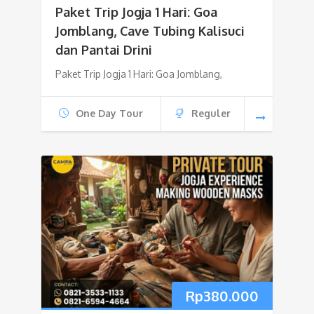
aslinya
saat
Paket Trip Jogja 1 Hari: Goa
adalah:
ini
Jomblang, Cave Tubing Kalisuci
dan Pantai Drini
Rp875.000.
adalah:
Paket Trip Jogja 1 Hari: Goa Jomblang,
Rp835.0
One Day Tour
Reguler
Rp
380.000