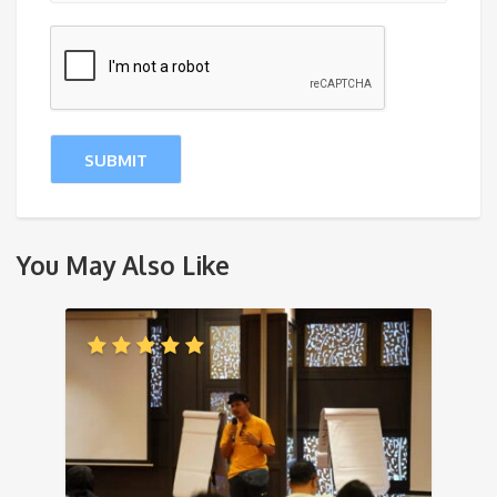
You May Also Like