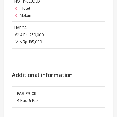
NOT INCLUDED
Hotel
Makan
HARGA
4 Rp 250,000
6 Rp 185,000
Additional information
PAX PRICE
4 Pax, 5 Pax