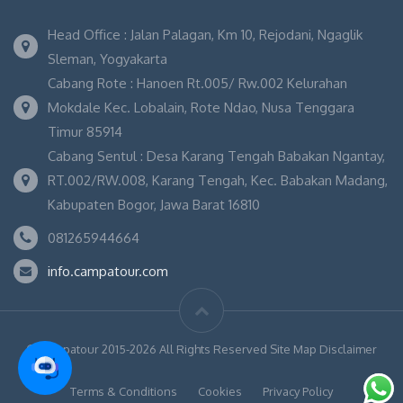
Head Office : Jalan Palagan, Km 10, Rejodani, Ngaglik
Sleman, Yogyakarta
Cabang Rote : Hanoen Rt.005/ Rw.002 Kelurahan
Mokdale Kec. Lobalain, Rote Ndao, Nusa Tenggara
Timur 85914
Cabang Sentul : Desa Karang Tengah Babakan Ngantay,
RT.002/RW.008, Karang Tengah, Kec. Babakan Madang,
Kabupaten Bogor, Jawa Barat 16810
081265944664
info.campatour.com
© Campatour 2015-2026 All Rights Reserved Site Map Disclaimer
Terms & Conditions
Cookies
Privacy Policy