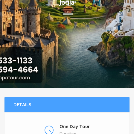
Jogja
DETAILS
One Day Tour
Duration