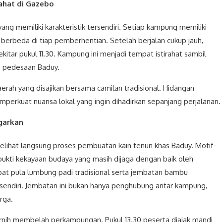
ahat di Gazebo
ng memiliki karakteristik tersendiri. Setiap kampung memiliki
erbeda di tiap pemberhentian. Setelah berjalan cukup jauh,
itar pukul 11.30. Kampung ini menjadi tempat istirahat sambil
a pedesaan Baduy.
erah yang disajikan bersama camilan tradisional. Hidangan
erkuat nuansa lokal yang ingin dihadirkan sepanjang perjalanan.
garkan
elihat langsung proses pembuatan kain tenun khas Baduy. Motif-
 bukti kekayaan budaya yang masih dijaga dengan baik oleh
apat pula lumbung padi tradisional serta jembatan bambu
rsendiri. Jembatan ini bukan hanya penghubung antar kampung,
rga.
 jernih membelah perkampungan. Pukul 13.30 peserta diajak mandi