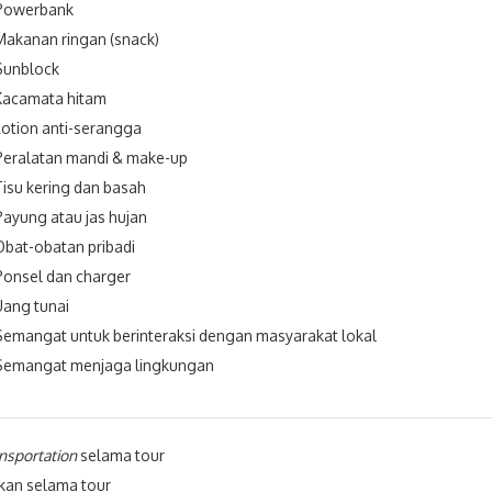
Powerbank
Makanan ringan (snack)
Sunblock
Kacamata hitam
Lotion anti-serangga
Peralatan mandi & make-up
Tisu kering dan basah
Payung atau jas hujan
Obat-obatan pribadi
Ponsel dan charger
Uang tunai
Semangat untuk berinteraksi dengan masyarakat lokal
Semangat menjaga lingkungan
nsportation
selama tour
an selama tour