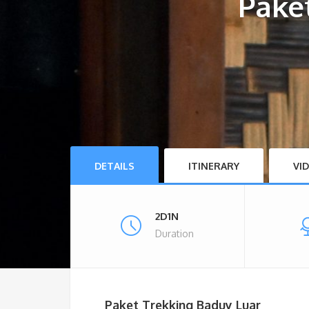
Paket
DETAILS
ITINERARY
VI
2D1N
Duration
Paket Trekking Baduy Luar