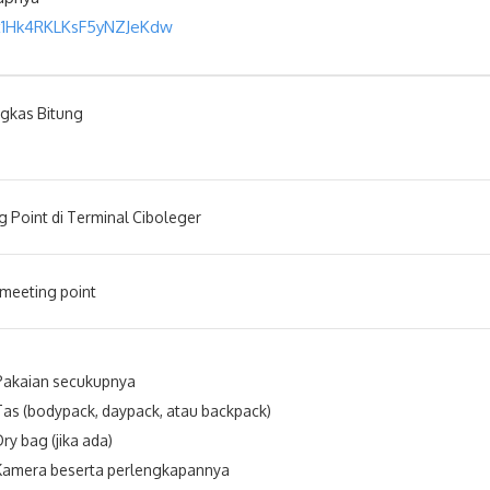
ix1Hk4RKLKsF5yNZJeKdw
ngkas Bitung
 Point di Terminal Ciboleger
 meeting point
Pakaian secukupnya
Tas (bodypack, daypack, atau backpack)
Dry bag (jika ada)
Kamera beserta perlengkapannya