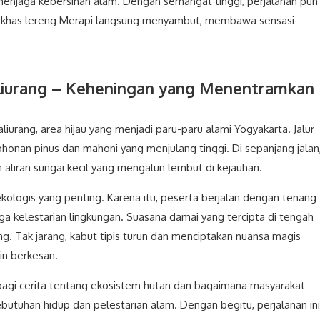
 menjaga kebersihan alam. Dengan semangat tinggi, perjalanan pun
juk khas lereng Merapi langsung menyambut, membawa sensasi
liurang – Keheningan yang Menentramkan
liurang, area hijau yang menjadi paru-paru alami Yogyakarta. Jalur
nan pinus dan mahoni yang menjulang tinggi. Di sepanjang jalan
aliran sungai kecil yang mengalun lembut di kejauhan.
i ekologis yang penting. Karena itu, peserta berjalan dengan tenang
a kelestarian lingkungan. Suasana damai yang tercipta di tengah
. Tak jarang, kabut tipis turun dan menciptakan nuansa magis
n berkesan.
erbagi cerita tentang ekosistem hutan dan bagaimana masyarakat
tuhan hidup dan pelestarian alam. Dengan begitu, perjalanan ini