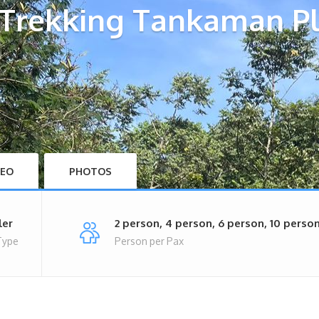
 Trekking Tankaman P
DEO
PHOTOS
ler
2 person, 4 person, 6 person, 10 perso
Type
Person per Pax