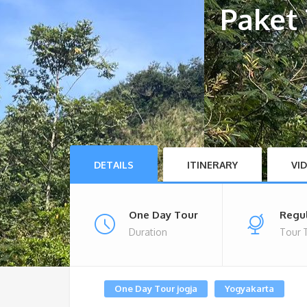
Paket
DETAILS
ITINERARY
VI
One Day Tour
Regu
Duration
Tour 
One Day Tour jogja
Yogyakarta