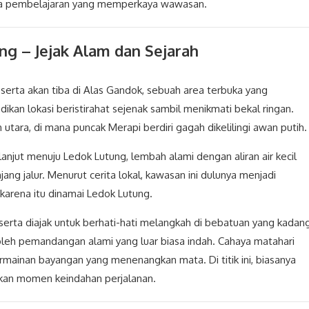
arana pembelajaran yang memperkaya wawasan.
ng – Jejak Alam dan Sejarah
rta akan tiba di Alas Gandok, sebuah area terbuka yang
jadikan lokasi beristirahat sejenak sambil menikmati bekal ringan.
h utara, di mana puncak Merapi berdiri gagah dikelilingi awan putih.
rlanjut menuju Ledok Lutung, lembah alami dengan aliran air kecil
ang jalur. Menurut cerita lokal, kawasan ini dulunya menjadi
karena itu dinamai Ledok Lutung.
rta diajak untuk berhati-hati melangkah di bebatuan yang kadan
s oleh pemandangan alami yang luar biasa indah. Cahaya matahari
inan bayangan yang menenangkan mata. Di titik ini, biasanya
kan momen keindahan perjalanan.