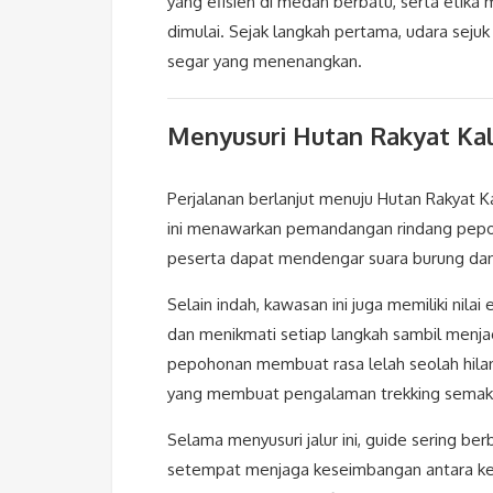
yang efisien di medan berbatu, serta etika
dimulai. Sejak langkah pertama, udara se
segar yang menenangkan.
Menyusuri Hutan Rakyat Ka
Perjalanan berlanjut menuju Hutan Rakyat Ka
ini menawarkan pemandangan rindang pepoho
peserta dapat mendengar suara burung dan 
Selain indah, kawasan ini juga memiliki nila
dan menikmati setiap langkah sambil menjag
pepohonan membuat rasa lelah seolah hilang
yang membuat pengalaman trekking semaki
Selama menyusuri jalur ini, guide sering b
setempat menjaga keseimbangan antara kebu