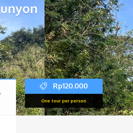
lunyon
Rp
120.000
n
One tour per person