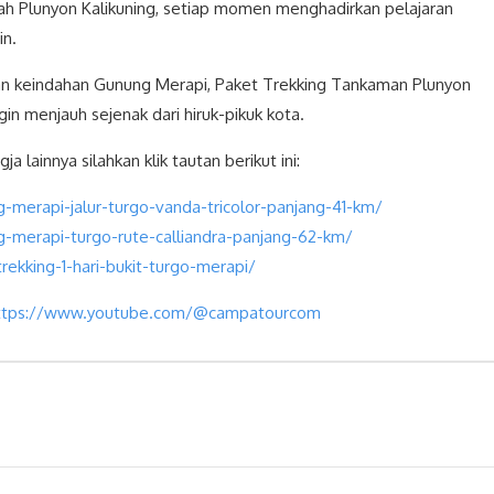
h Plunyon Kalikuning, setiap momen menghadirkan pelajaran
in.
 dan keindahan Gunung Merapi, Paket Trekking Tankaman Plunyon
in menjauh sejenak dari hiruk-pikuk kota.
a lainnya silahkan klik tautan berikut ini:
-merapi-jalur-turgo-vanda-tricolor-panjang-41-km/
g-merapi-turgo-rute-calliandra-panjang-62-km/
ekking-1-hari-bukit-turgo-merapi/
ttps://www.youtube.com/@campatourcom