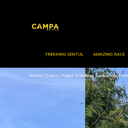
TREKKING SENTUL
AMAZING RACE
Home
Tours
Paket Trekking Tankaman Plu