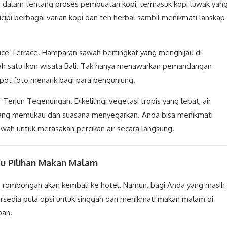
ih dalam tentang proses pembuatan kopi, termasuk kopi luwak yan
icipi berbagai varian kopi dan teh herbal sambil menikmati lanskap
ice Terrace. Hamparan sawah bertingkat yang menghijau di
alah satu ikon wisata Bali. Tak hanya menawarkan pemandangan
spot foto menarik bagi para pengunjung.
r Terjun Tegenungan. Dikelilingi vegetasi tropis yang lebat, air
r yang memukau dan suasana menyegarkan. Anda bisa menikmati
awah untuk merasakan percikan air secara langsung.
au Pilihan Makan Malam
, rombongan akan kembali ke hotel. Namun, bagi Anda yang masih
ersedia pula opsi untuk singgah dan menikmati makan malam di
pan.