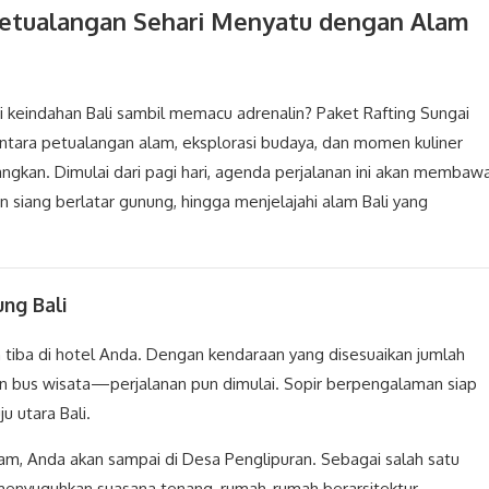
 Petualangan Sehari Menyatu dengan Alam
i keindahan Bali sambil memacu adrenalin? Paket Rafting Sungai
ntara petualangan alam, eksplorasi budaya, dan momen kuliner
gkan. Dimulai dari pagi hari, agenda perjalanan ini akan membaw
siang berlatar gunung, hingga menjelajahi alam Bali yang
ung Bali
 tiba di hotel Anda. Dengan kendaraan yang disesuaikan jumlah
 bus wisata—perjalanan pun dimulai. Sopir berpengalaman siap
 utara Bali.
am, Anda akan sampai di Desa Penglipuran. Sebagai salah satu
i menyuguhkan suasana tenang, rumah-rumah berarsitektur