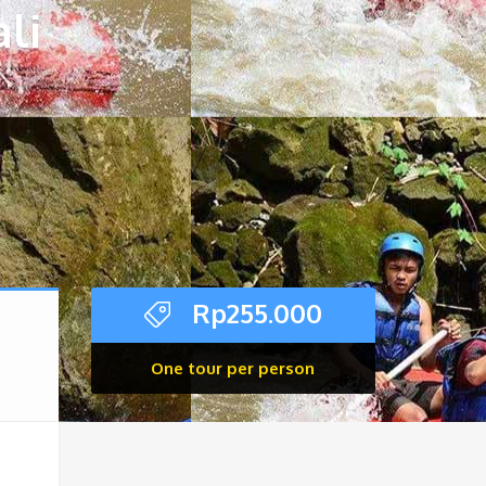
li
Rp
255.000
One tour per person