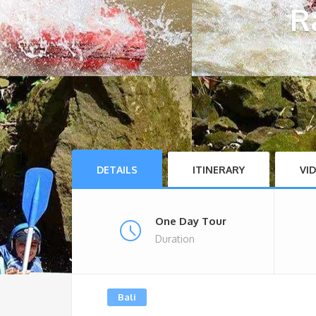
R
DETAILS
ITINERARY
VI
One Day Tour
Duration
Bali