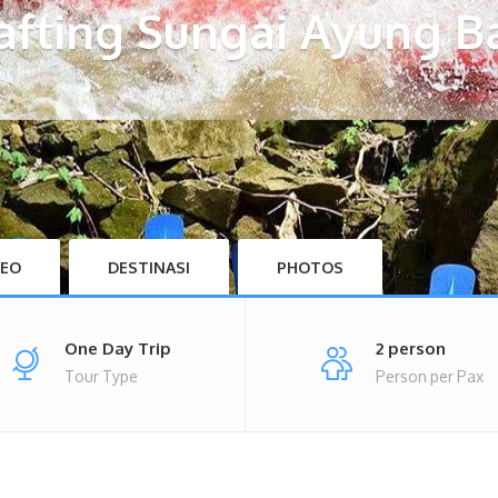
afting Sungai Ayung Ba
DEO
DESTINASI
PHOTOS
One Day Trip
2 person
Tour Type
Person per Pax