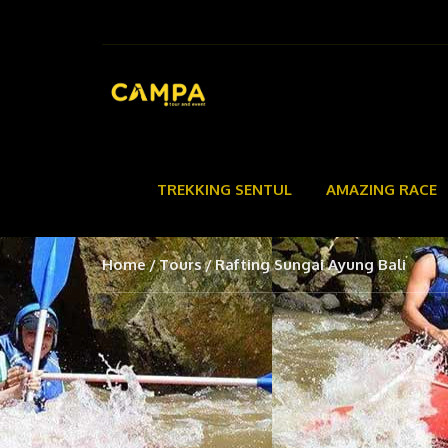
TREKKING SENTUL
AMAZING RACE
Home
Tours
Rafting Sungai Ayung Bali