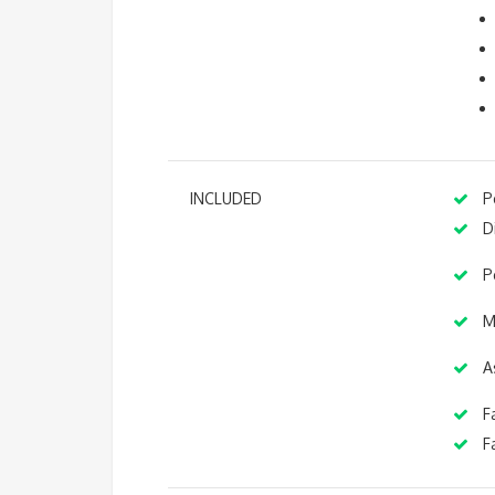
INCLUDED
Pe
D
Pe
Ma
A
Fa
Fa