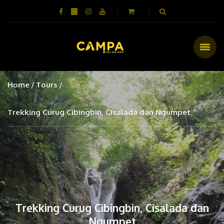
Home
Tours
Trekking Curug Cibingbin, Cisalada dan Ngumpet
Trekking Curug Cibingbin, Cisalada dan
Ngumpet