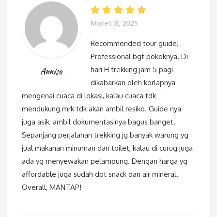
Maret 8, 2025
Recommended tour guide!
Professional bgt pokoknya. Di
hari H trekking jam 5 pagi
Annisa
dikabarkan oleh korlapnya
mengenai cuaca di lokasi, kalau cuaca tdk
mendukung mrk tdk akan ambil resiko. Guide nya
juga asik, ambil dokumentasinya bagus banget.
Sepanjang perjalanan trekking jg banyak warung yg
jual makanan minuman dan toilet, kalau di curug juga
ada yg menyewakan pelampung. Dengan harga yg
affordable juga sudah dpt snack dan air mineral.
Overall, MANTAP!