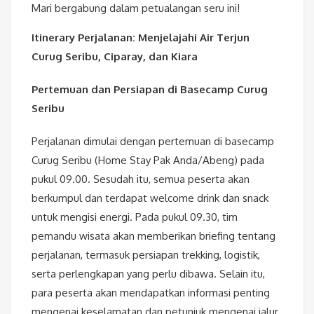
Mari bergabung dalam petualangan seru ini!
Itinerary Perjalanan: Menjelajahi Air Terjun
Curug Seribu, Ciparay, dan Kiara
Pertemuan dan Persiapan di Basecamp Curug
Seribu
Perjalanan dimulai dengan pertemuan di basecamp
Curug Seribu (Home Stay Pak Anda/Abeng) pada
pukul 09.00. Sesudah itu, semua peserta akan
berkumpul dan terdapat welcome drink dan snack
untuk mengisi energi. Pada pukul 09.30, tim
pemandu wisata akan memberikan briefing tentang
perjalanan, termasuk persiapan trekking, logistik,
serta perlengkapan yang perlu dibawa. Selain itu,
para peserta akan mendapatkan informasi penting
mengenai keselamatan dan petunjuk mengenai jalur