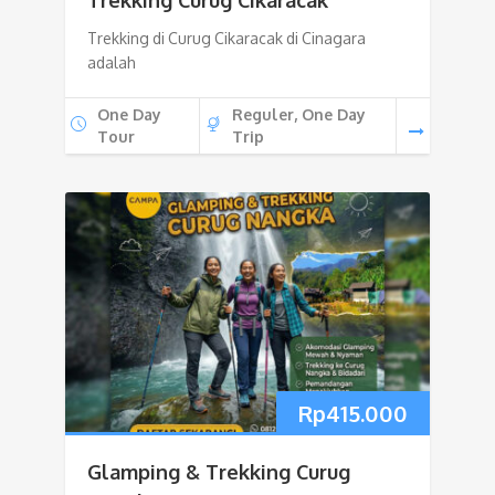
Trekking di Curug Cikaracak di Cinagara
adalah
One Day
Reguler, One Day
Tour
Trip
Rp
415.000
Glamping & Trekking Curug