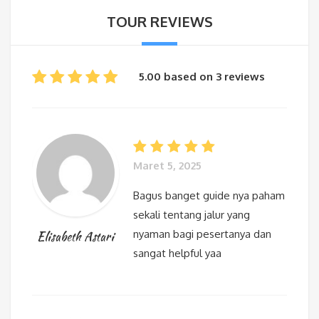
TOUR REVIEWS
5.00 based on 3 reviews
Maret 5, 2025
Bagus banget guide nya paham
sekali tentang jalur yang
nyaman bagi pesertanya dan
Elisabeth Astari
sangat helpful yaa