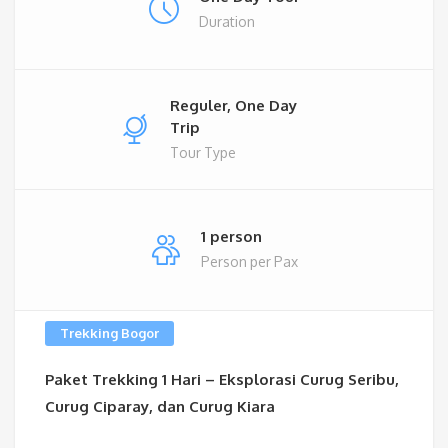
Duration
Reguler, One Day
Trip
Tour Type
1 person
Person per Pax
Trekking Bogor
Paket Trekking 1 Hari – Eksplorasi Curug Seribu,
Curug Ciparay, dan Curug Kiara