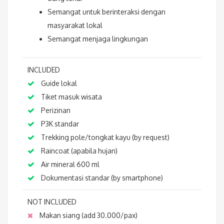
Semangat untuk berinteraksi dengan
masyarakat lokal
Semangat menjaga lingkungan
INCLUDED
Guide lokal
Tiket masuk wisata
Perizinan
P3K standar
Trekking pole/tongkat kayu (by request)
Raincoat (apabila hujan)
Air mineral 600 ml
Dokumentasi standar (by smartphone)
NOT INCLUDED
Makan siang (add 30.000/pax)