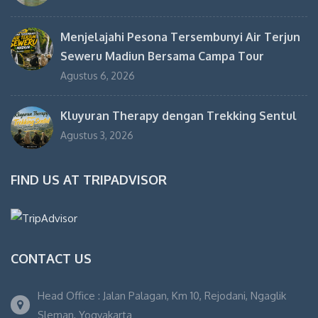
Menjelajahi Pesona Tersembunyi Air Terjun
Seweru Madiun Bersama Campa Tour
Agustus 6, 2026
Kluyuran Therapy dengan Trekking Sentul
Agustus 3, 2026
FIND US AT TRIPADVISOR
CONTACT US
Head Office : Jalan Palagan, Km 10, Rejodani, Ngaglik
Sleman, Yogyakarta