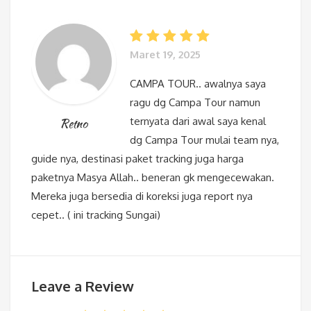
Maret 19, 2025
CAMPA TOUR.. awalnya saya
ragu dg Campa Tour namun
ternyata dari awal saya kenal
Retno
dg Campa Tour mulai team nya,
guide nya, destinasi paket tracking juga harga
paketnya Masya Allah.. beneran gk mengecewakan.
Mereka juga bersedia di koreksi juga report nya
cepet.. ( ini tracking Sungai)
Leave a Review