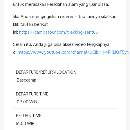
untuk merasakan keindahan alam yang luar biasa.
Jika Anda menginginkan referensi trip lainnya silahkan
klik tautan berikut
ini:
https://campatour.com/trekking-sentul/
Selain itu, Anda juga bisa akses video lengkapnya
di
https://www.youtube.com/channel/UCIix1Hk4RKLKsF5y
DEPARTURE/RETURN LOCATION
Basecamp
DEPARTURE TIME
09.00 WIB
RETURN TIME
16.00 WIB