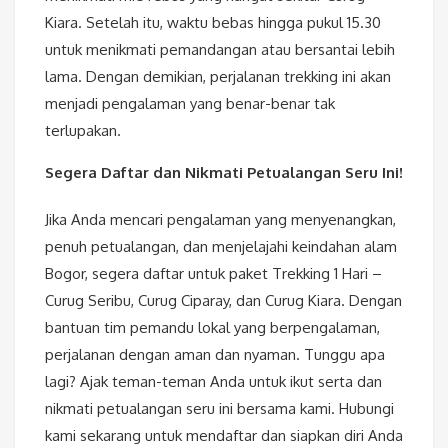
Kiara. Setelah itu, waktu bebas hingga pukul 15.30
untuk menikmati pemandangan atau bersantai lebih
lama. Dengan demikian, perjalanan trekking ini akan
menjadi pengalaman yang benar-benar tak
terlupakan.
Segera Daftar dan Nikmati Petualangan Seru Ini!
Jika Anda mencari pengalaman yang menyenangkan,
penuh petualangan, dan menjelajahi keindahan alam
Bogor, segera daftar untuk paket Trekking 1 Hari –
Curug Seribu, Curug Ciparay, dan Curug Kiara. Dengan
bantuan tim pemandu lokal yang berpengalaman,
perjalanan dengan aman dan nyaman. Tunggu apa
lagi? Ajak teman-teman Anda untuk ikut serta dan
nikmati petualangan seru ini bersama kami. Hubungi
kami sekarang untuk mendaftar dan siapkan diri Anda