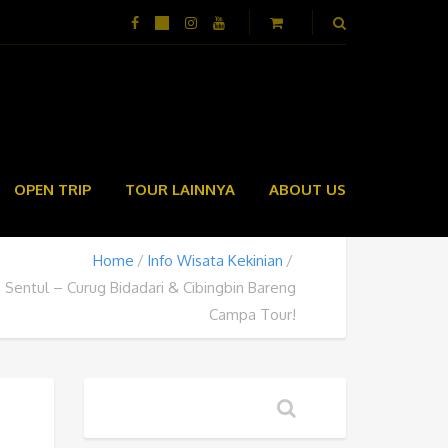
OPEN TRIP
TOUR LAINNYA
ABOUT US
Home
Info Wisata Kekinian
 Sentul – Curug Bidadari & Cibingbin Bareng
Campa Tour!