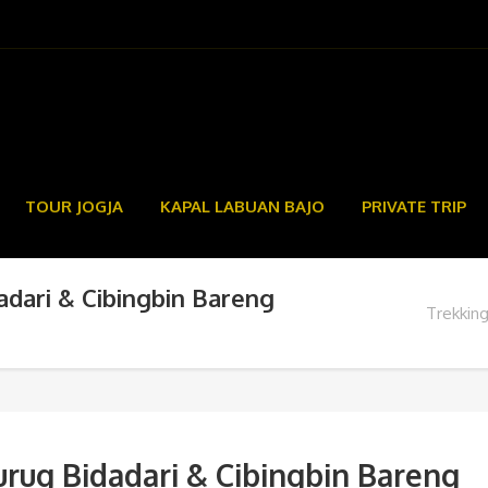
TOUR JOGJA
KAPAL LABUAN BAJO
PRIVATE TRIP
adari & Cibingbin Bareng
Trekking
urug Bidadari & Cibingbin Bareng