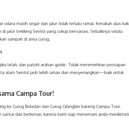
ar udara masih segar dan jalur tidak terlalu ramai. Kenakan alas kak
i jalur trekking Sentul yang cukup bervariasi. Sebaiknya selalu
lkan sampah di area curug.
n
at jika lelah, dan patuhi arahan guide. Tidak meremehkan persiapan
ata alam Sentul jauh lebih aman dan menyenangkan—baik untuk
rsama Campa Tour!
ng ke Curug Bidadari dan Curug Cibingbin bareng Campa Tour.
bih santai dan berkesan, karena kami siap menemani anda menikmati