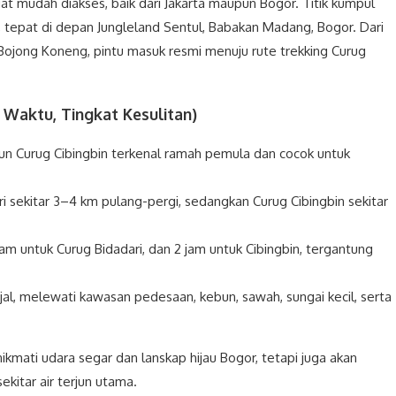
gat mudah diakses, baik dari Jakarta maupun Bogor. Titik kumpul
 tepat di depan Jungleland Sentul, Babakan Madang, Bogor. Dari
n Bojong Koneng, pintu masuk resmi menuju rute trekking Curug
i Waktu, Tingkat Kesulitan)
pun Curug Cibingbin terkenal ramah pemula dan cocok untuk
i sekitar 3–4 km pulang-pergi, sedangkan Curug Cibingbin sekitar
am untuk Curug Bidadari, dan 2 jam untuk Cibingbin, tergantung
rjal, melewati kawasan pedesaan, kebun, sawah, sungai kecil, serta
kmati udara segar dan lanskap hijau Bogor, tetapi juga akan
kitar air terjun utama.