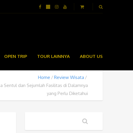
OPEN TRIP
TOUR LAINNYA
ABOUT US
Home
Review Wisata
a Sentul dan Sejumlah Fasilitas di Dalamnya
yang Perlu Diketahui