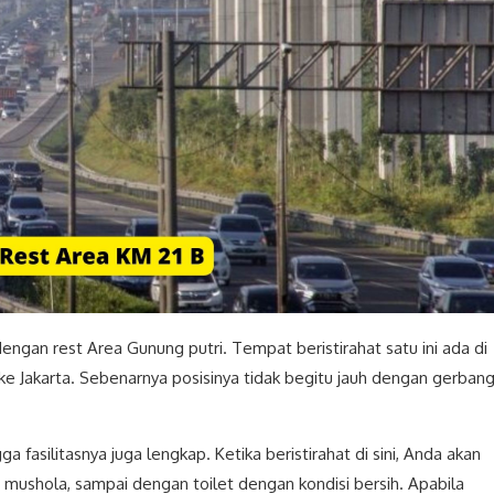
engan rest Area Gunung putri. Tempat beristirahat satu ini ada di
e Jakarta. Sebenarnya posisinya tidak begitu jauh dengan gerban
a fasilitasnya juga lengkap. Ketika beristirahat di sini, Anda akan
 mushola, sampai dengan toilet dengan kondisi bersih. Apabila