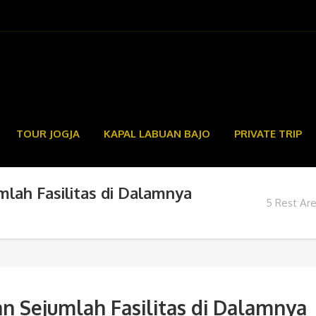
TOUR JOGJA
KAPAL LABUAN BAJO
PRIVATE TRIP
mlah Fasilitas di Dalamnya
5 Rest Are
an Sejumlah Fasilitas di Dalamnya