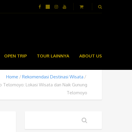
OPEN TRIP
TOUR LAINNYA
ABOUT US
Home
Rekomendasi Destinasi Wisata
p Telomoyo: Lokasi Wisata dan Naik Gunung
Telomoyo