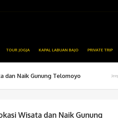
TOUR JOGJA
KAPAL LABUAN BAJO
PRIVATE TRIP
ta dan Naik Gunung Telomoyo
Jee
okasi Wisata dan Naik Gunung