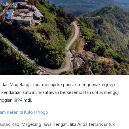
g dan Magelang. Tour menuju ke puncak menggunakan jeep
 kendaraan satu ini, wisatawan berkesempatan untuk menguji
inggian 1894 mdl.
lam Keren di Kulon Progo
blak, Kab. Magelang Jawa Tengah. Jika Anda tertarik untuk