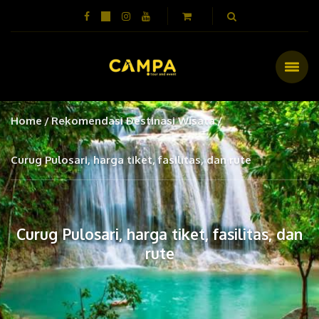
Home
Rekomendasi Destinasi Wisata
Curug Pulosari, harga tiket, fasilitas, dan rute
Curug Pulosari, harga tiket, fasilitas, dan
rute