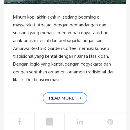
Minum kopi akhir-akhir ini sedang booming di
masyarakat. Apalagi dengan pemandangan dan
suasana yang menarik, menambah daya tarik bagi
anak-anak milenial dan berbagai kalangan lain.
Amurwa Resto & Garden Coffee memiliki konsep
tradisional yang kental dengan nuansa klasik dan.
Dengan Joglo yang kental dengan Yogyakarta dan
dengan sentuhan ornamen-ornamen tradisional dan
klasik. Destinasi ini masuk
READ MORE