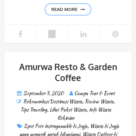
READ MORE
Amurwa Resto & Garden
Coffee
September 7, 2020
Campa Tour & Event
Rekomendasi Destinasi Wisata
,
Review Wisata
,
Tips Traveling
,
Lihat Paket Wisata
,
Info Wisata
Kekinian
Spot Foto Instragamable di Jogja
,
Wisata di Jogja
yang menarik untuk dikunjungi
,
Wisata Outdoor di