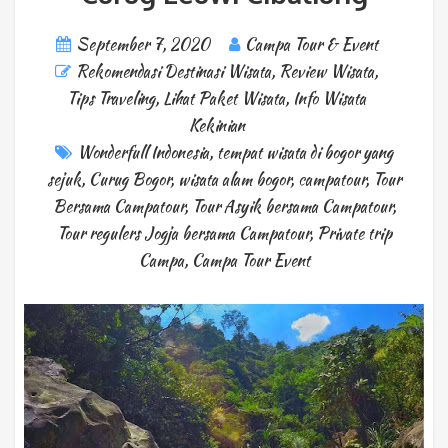
September 7, 2020
Campa Tour & Event
Rekomendasi Destinasi Wisata
,
Review Wisata
,
Tips Traveling
,
Lihat Paket Wisata
,
Info Wisata
Kekinian
Wonderfull Indonesia
,
tempat wisata di bogor yang
sejuk
,
Curug Bogor
,
wisata alam bogor
,
campatour
,
Tour
Bersama Campatour
,
Tour Asyik bersama Campatour
,
Tour regulers Jogja bersama Campatour
,
Private trip
Campa
,
Campa Tour Event