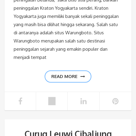
peninggalan Kraton Yogyakarta sendiri. Kraton
Yogyakarta juga memiliki banyak sekali peninggalan
yang masih bisa dilihat hingga sekarang. Salah satu
di antaranya adalah situs Warungboto. Situs
Warungboto merupakan salah satu destinasi
peninggalan sejarah yang emakin populer dan
menjadi tempat
READ MORE
Curug Leuwi Cibaliung