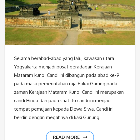
Selama berabad-abad yang lalu, kawasan utara
Yogyakarta menjadi pusat peradaban Kerajaan
Mataram kuno. Candi ini dibangun pada abad ke-9
pada masa pemerintahan raja Rakai Garung pada
zaman Kerajaan Mataram Kuno. Candi ini merupakan
candi Hindu dan pada saat itu candi ini menjadi
tempat pemujaan kepada Dewa Siwa. Candi ini
berdiri dengan megahnya di kaki Gunung
READ MORE