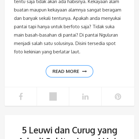
tentu saja tidak akan ada habisnya. Kekayaan alam
buatan maupun kekayaan alamnya sangat beragam
dan banyak sekali tentunya. Apakah anda menyukai
pantai tapi hanya untuk berfoto saja? Tidak suka
main basah-basahan di pantai? Di pantai Nguluran
menjadi salah satu solusinya. Disini tersedia spot
foto kekinian yang berlatar laut.
READ MORE
5 Leuwi dan Curug yang