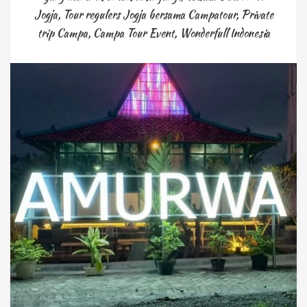
Jogja
,
Tour regulers Jogja bersama Campatour
,
Private
trip Campa
,
Campa Tour Event
,
Wonderfull Indonesia