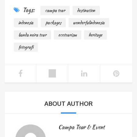
Tags:
campa tour
destination
indonesia
packages
wonderfulindonesia
banda neira tour
ecotourism
heritage
fotografi
ABOUT AUTHOR
Campa Tour & Event