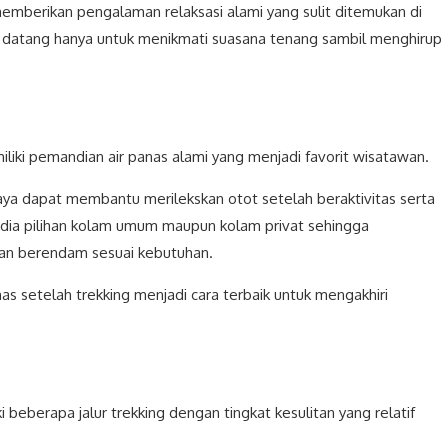
memberikan pengalaman relaksasi alami yang sulit ditemukan di
g datang hanya untuk menikmati suasana tenang sambil menghirup
iliki pemandian air panas alami yang menjadi favorit wisatawan.
ya dapat membantu merilekskan otot setelah beraktivitas serta
dia pilihan kolam umum maupun kolam privat sehingga
an berendam sesuai kebutuhan.
as setelah trekking menjadi cara terbaik untuk mengakhiri
eberapa jalur trekking dengan tingkat kesulitan yang relatif