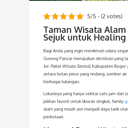
5/5 - (2 votes)
Taman Wisata Alam 
Sejuk untuk Healin
Bagi Anda yang ingin menikmati udara segar
Gunung Pancar merupakan destinasi yang la
ke: Paket Wisata Sentul)
, Kabupaten Bogor
antara hutan pinus yang rindang, sumber air
berbagai kalangan.
Lokasinya yang hanya sekitar satu jam dar
pilihan favorit untuk liburan singkat, family
g
alam yang masih asri menjadi daya tarik ut
perkotaan.