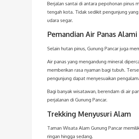
Berjalan santai di antara pepohonan pinus 
tengah kota. Tidak sedikit pengunjung yan
udara segar.
Pemandian Air Panas Alami
Selain hutan pinus, Gunung Pancar juga mem
Air panas yang mengandung mineral diperca
memberikan rasa nyaman bagi tubuh. Terse
pengunjung dapat menyesuaikan pengalam
Bagi banyak wisatawan, berendam di air pan
perjalanan di Gunung Pancar.
Trekking Menyusuri Alam
Taman Wisata Alam Gunung Pancar memiliki b
ringan hingga sedang.