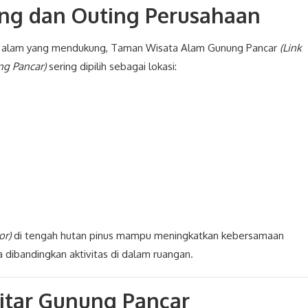
ing dan Outing Perusahaan
na alam yang mendukung, Taman Wisata Alam Gunung Pancar
(Link
ng Pancar)
sering dipilih sebagai lokasi:
or)
di tengah hutan pinus mampu meningkatkan kebersamaan
ibandingkan aktivitas di dalam ruangan.
kitar Gunung Pancar