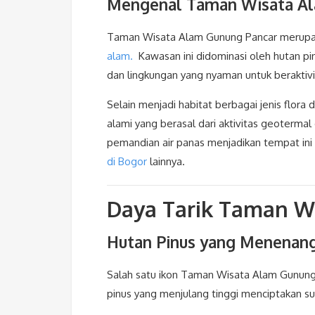
Mengenal Taman Wisata Al
Taman Wisata Alam Gunung Pancar merupaka
alam.
Kawasan ini didominasi oleh hutan p
dan lingkungan yang nyaman untuk beraktivi
Selain menjadi habitat berbagai jenis flora
alami yang berasal dari aktivitas geoterma
pemandian air panas menjadikan tempat ini
di Bogor
lainnya.
Daya Tarik Taman W
Hutan Pinus yang Menenan
Salah satu ikon Taman Wisata Alam Gunung 
pinus yang menjulang tinggi menciptakan su