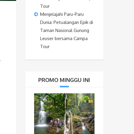
Tour
Menjelajahi Paru-Paru
Dunia: Petualangan Epik di
m
Taman Nasional Gunung
Leuser bersama Campa
Tour
k
PROMO MINGGU INI