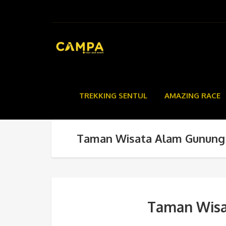
TREKKING SENTUL
AMAZING RACE
Taman Wisata Alam Gunung
Taman Wisa