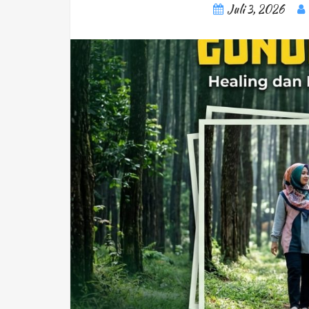
Juli 3, 2026