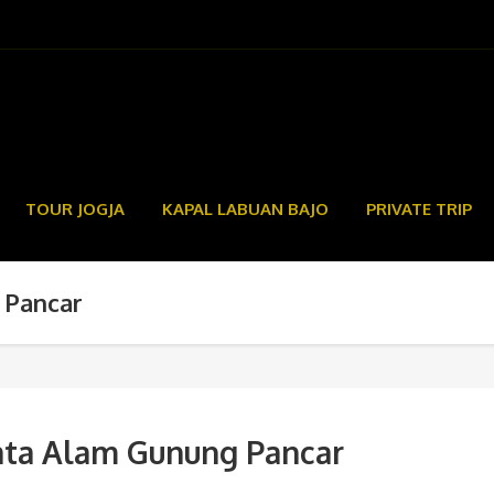
TOUR JOGJA
KAPAL LABUAN BAJO
PRIVATE TRIP
 Pancar
ta Alam Gunung Pancar