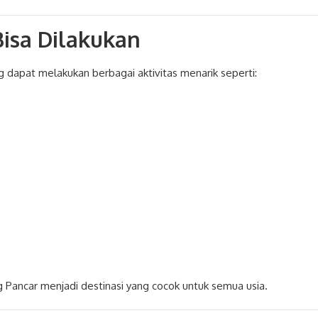
Bisa Dilakukan
dapat melakukan berbagai aktivitas menarik seperti:
 Pancar menjadi destinasi yang cocok untuk semua usia.