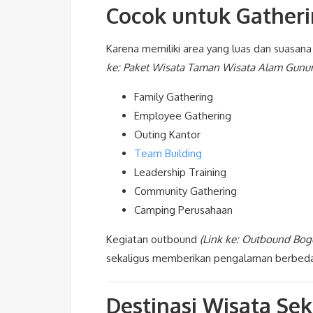
Cocok untuk Gather
Karena memiliki area yang luas dan suasa
ke: Paket Wisata Taman Wisata Alam Gunu
Family Gathering
Employee Gathering
Outing Kantor
Team Building
Leadership Training
Community Gathering
Camping Perusahaan
Kegiatan outbound
(Link ke: Outbound Bog
sekaligus memberikan pengalaman berbeda d
Destinasi Wisata Se