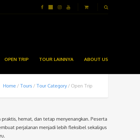
OPEN TRIP
TOUR LAINNYA
ABOUT US
Home
Tours
Tour Category
Open Trip
n praktis, hemat, dan tetap menyenangkan. Peserta
buat perjalanan menjadi lebih fleksibel sekaligus
ru.