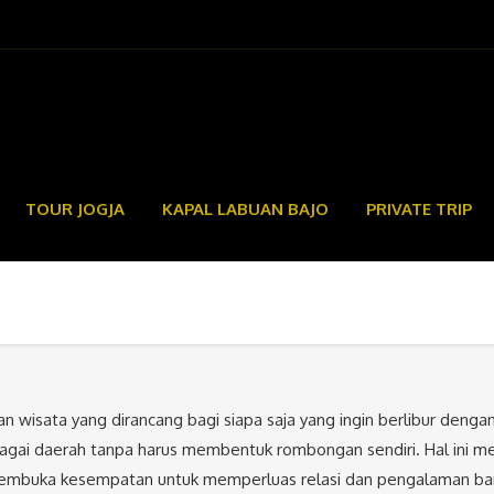
TOUR JOGJA
KAPAL LABUAN BAJO
PRIVATE TRIP
 wisata yang dirancang bagi siapa saja yang ingin berlibur denga
gai daerah tanpa harus membentuk rombongan sendiri. Hal ini mem
mbuka kesempatan untuk memperluas relasi dan pengalaman ba