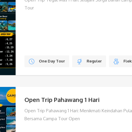
Tour
One Day Tour
Reguler
Flek
Open Trip Pahawang 1 Hari
Open Trip Pahawang 1 Hari: Menikmati Keindahan Pu
Bersama Campa Tour Open