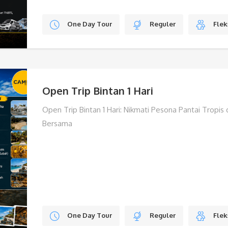
One Day Tour
Reguler
Flek
Open Trip Bintan 1 Hari
Open Trip Bintan 1 Hari: Nikmati Pesona Pantai Tropi
Bersama
One Day Tour
Reguler
Flek