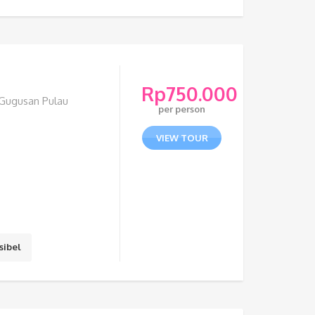
Rp
750.000
 Gugusan Pulau
per person
VIEW TOUR
sibel