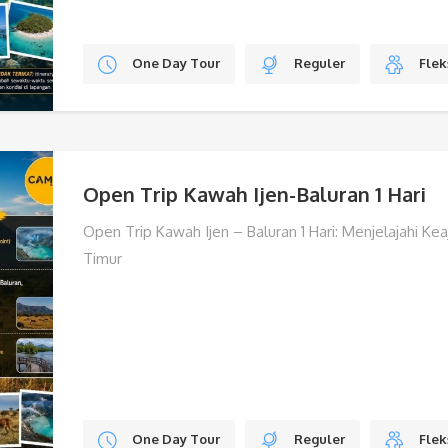
One Day Tour
Reguler
Flek
Open Trip Kawah Ijen-Baluran 1 Hari
Open Trip Kawah Ijen – Baluran 1 Hari: Menjelajahi Ke
Timur
One Day Tour
Reguler
Flek