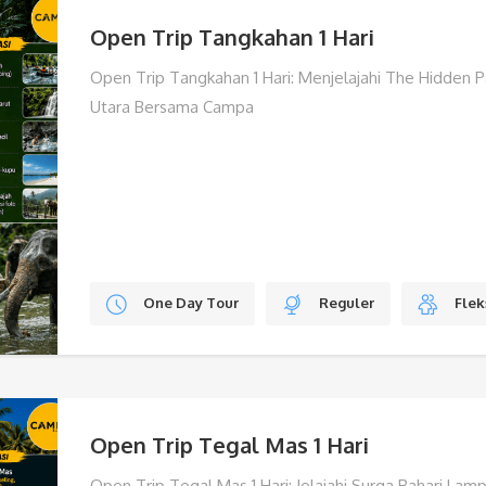
Open Trip Tangkahan 1 Hari
Open Trip Tangkahan 1 Hari: Menjelajahi The Hidden 
Utara Bersama Campa
One Day Tour
Reguler
Flek
Open Trip Tegal Mas 1 Hari
Open Trip Tegal Mas 1 Hari: Jelajahi Surga Bahari L