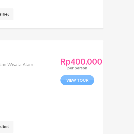
sibel
Rp
400.000
s dan Wisata Alam
per person
VIEW TOUR
sibel