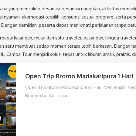
cana yang mencakup destinasi-destinasi unggulan, aktivitas menar
i nyaman, akomodasi terpilih, konsumsi sesuai program, serta p
engan demikian, peserta dapat menikmati perjalanan tanpa perlu
rbagai kalangan, mulai dari solo traveler, pasangan, hingga trav
an seru membuat setiap momen terasa lebih berkesan. Dengan harg
ik, Campa Tour menjadi solusi tepat untuk liburan aman, praktis, d
Open Trip Bromo Madakaripura 1 Hari
Open Trip Bromo Madakaripura 1 Hari: Menjelajahi Ke
Bromo dan Air Terjun