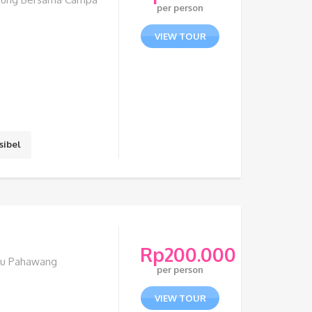
per person
VIEW TOUR
sibel
Rp
200.000
lau Pahawang
per person
VIEW TOUR