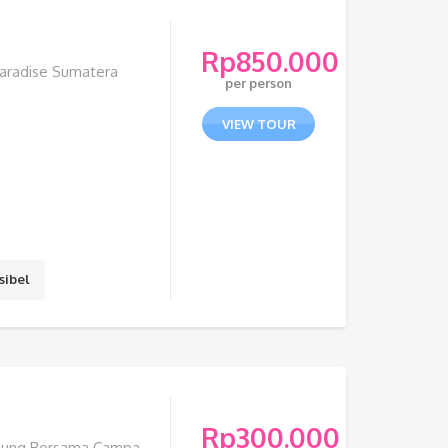
Rp
850.000
Paradise Sumatera
per person
VIEW TOUR
sibel
Rp
300.000
ampung Bersama Campa