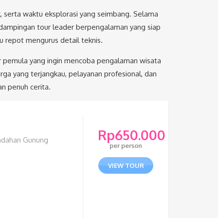
ik, serta waktu eksplorasi yang seimbang. Selama
endampingan tour leader berpengalaman yang siap
 repot mengurus detail teknis.
eler pemula yang ingin mencoba pengalaman wisata
a yang terjangkau, pelayanan profesional, dan
an penuh cerita.
Rp
650.000
indahan Gunung
per person
VIEW TOUR