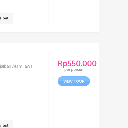
sibel
Rp
550.000
ajaiban Alam Jawa
per person
VIEW TOUR
sibel