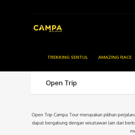
TREKKING SENTUL
AMAZING RACE
Open Trip
Open Trip Campa Tour merupakan pilihan perjalanan
dapat bergabung dengan wisatawan lain dari berba
me