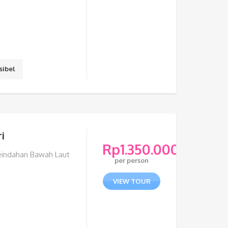
sibel
i
Rp
1.350.000
eindahan Bawah Laut
per person
VIEW TOUR