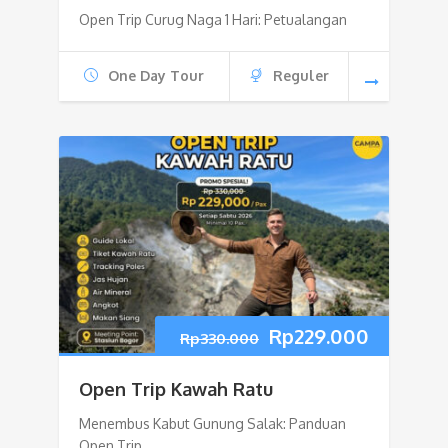
Open Trip Curug Naga 1 Hari: Petualangan
One Day Tour
Reguler
Harga
Harga
Rp
229.000
Rp
330.000
aslinya
saat
Open Trip Kawah Ratu
adalah:
ini
Menembus Kabut Gunung Salak: Panduan
Open Trip