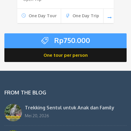
Rp330.000.
adalah:
Rp229.0
One Day Tour
One Day Trip
Rp
750.000
One tour per person
FROM THE BLOG
Trekking Sentul untuk Anak dan Family
Mei 20, 2026