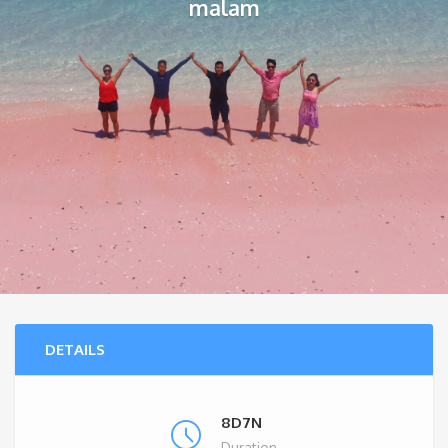
malam
DETAILS
8D7N
Duration