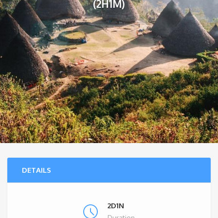
(2H1M)
DETAILS
2D1N
Duration