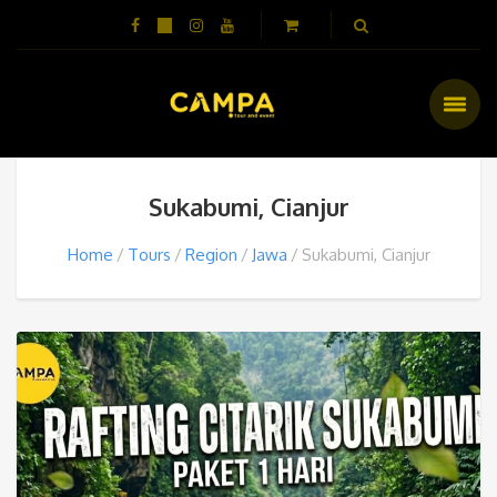
Sukabumi, Cianjur
Home
Tours
Region
Jawa
Sukabumi, Cianjur