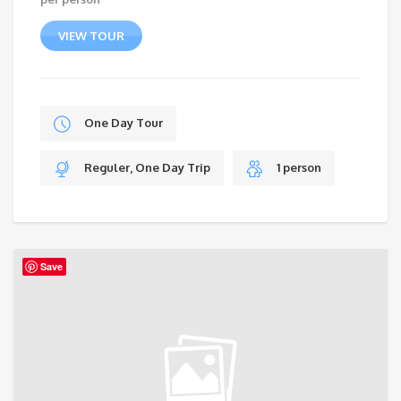
VIEW TOUR
One Day Tour
Reguler, One Day Trip
1 person
Save