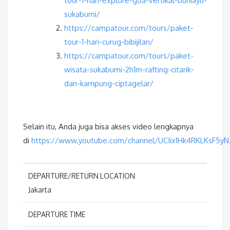
tour-1-hari-explore-goa-vertikal-buniayu-
sukabumi/
https://campatour.com/tours/paket-
tour-1-hari-curug-bibijilan/
https://campatour.com/tours/paket-
wisata-sukabumi-2h1m-rafting-citarik-
dan-kampung-ciptagelar/
Selain itu, Anda juga bisa akses video lengkapnya
di
https://www.youtube.com/channel/UCIix1Hk4RKLKsF5y
DEPARTURE/RETURN LOCATION
Jakarta
DEPARTURE TIME