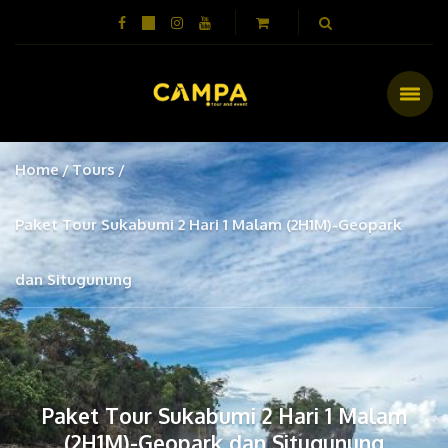
Home
Tours
Paket Tour Sukabumi 2 Hari 1 Malam (2H1M)-Geopark
dan Situgunung
Paket Tour Sukabumi 2 Hari 1 Malam
(2H1M)-Geopark dan Situgunung