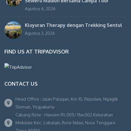
Seweru Madiun Bersama Campa Tour
Agustus 6, 2026
Kluyuran Therapy dengan Trekking Sentul
Agustus 3, 2026
FIND US AT TRIPADVISOR
CONTACT US
Head Office : Jalan Palagan, Km 10, Rejodani, Ngaglik
Sleman, Yogyakarta
Cabang Rote : Hanoen Rt.005/ Rw.002 Kelurahan
Mokdale Kec. Lobalain, Rote Ndao, Nusa Tenggara
Timur 85914