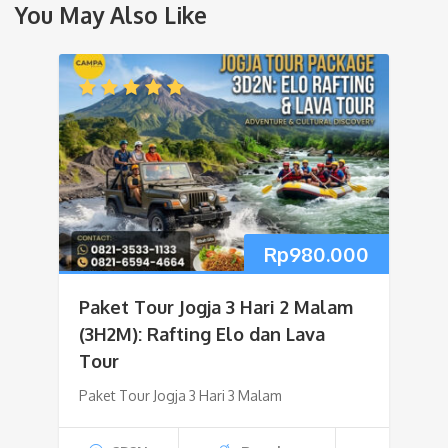
You May Also Like
Rp
980.000
Paket Tour Jogja 3 Hari 2 Malam
(3H2M): Rafting Elo dan Lava
Tour
Paket Tour Jogja 3 Hari 3 Malam