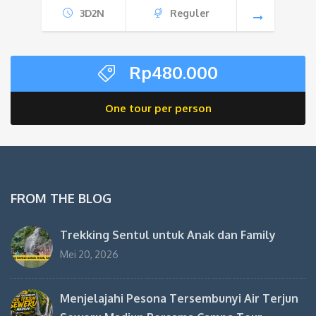
3D2N
Reguler
Rp
480.000
One tour per person
FROM THE BLOG
Trekking Sentul untuk Anak dan Family
Mei 20, 2026
Menjelajahi Pesona Tersembunyi Air Terjun