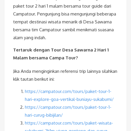
paket tour 2 hari 1 malam bersama tour guide dari
Campatour. Pengunjung bisa mengunjungi beberapa
tempat destinasi wisata menarik di Desa Sawarna
bersama tim Campatour sambil menikmati suasana
alam yang indah.
Tertaruk dengan Tour Desa Sawarna 2 Hari 1
Malam bersama Campa Tour?
Jika Anda menginginkan referensi trip lainnya silahkan
klik tautan berikut ini:
https://campatour.com/tours/paket-tour-1-
hari-explore-goa-vertikal-buniayu-sukabumi/
https://campatour.com/tours/paket-tour-1-
hari-curug-bibijilan/
https://campatour.com/tours/paket-wisata-
sukabumi-2h1m-ujung-genteng-dan-curug-