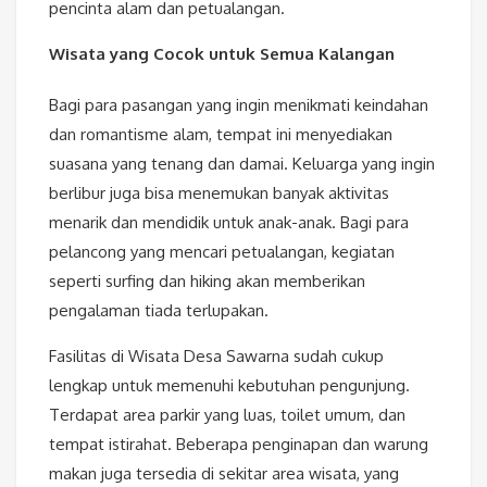
pencinta alam dan petualangan.
Wisata yang Cocok untuk Semua Kalangan
Bagi para pasangan yang ingin menikmati keindahan
dan romantisme alam, tempat ini menyediakan
suasana yang tenang dan damai. Keluarga yang ingin
berlibur juga bisa menemukan banyak aktivitas
menarik dan mendidik untuk anak-anak. Bagi para
pelancong yang mencari petualangan, kegiatan
seperti surfing dan hiking akan memberikan
pengalaman tiada terlupakan.
Fasilitas di Wisata Desa Sawarna sudah cukup
lengkap untuk memenuhi kebutuhan pengunjung.
Terdapat area parkir yang luas, toilet umum, dan
tempat istirahat. Beberapa penginapan dan warung
makan juga tersedia di sekitar area wisata, yang