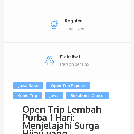
Reguler
Tour Type
Fleksibel
Person per Pax
Jawa Barat
Open Trip Populer
Open Trip
Jawa
Sukabumi, Cianjur
Open Trip Lembah
Purba 1 Hari:
Menjelajahi Surga
Hijau yang