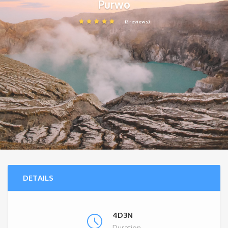
Purwo
(2 reviews)
DETAILS
4D3N
Duration