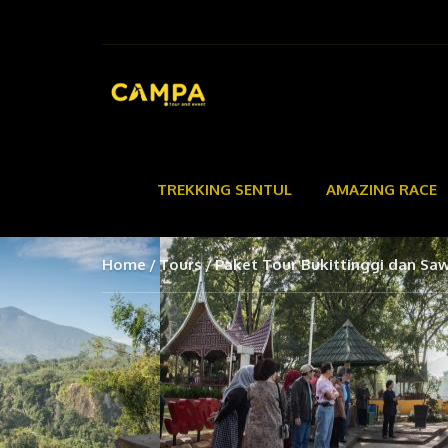
TREKKING SENTUL
AMAZING RACE
Home
Tours
Paket Tour Bukittinggi dan Sa