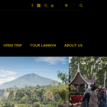
OPEN TRIP
TOUR LAINNYA
ABOUT US