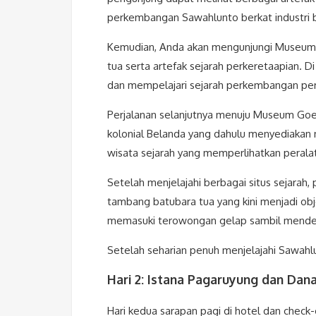
perkembangan Sawahlunto berkat industri b
Kemudian, Anda akan mengunjungi Museum K
tua serta artefak sejarah perkeretaapian. D
dan mempelajari sejarah perkembangan per
Perjalanan selanjutnya menuju Museum G
kolonial Belanda yang dahulu menyediakan 
wisata sejarah yang memperlihatkan perala
Setelah menjelajahi berbagai situs sejarah
tambang batubara tua yang kini menjadi obj
memasuki terowongan gelap sambil menden
Setelah seharian penuh menjelajahi Sawahlun
Hari 2: Istana Pagaruyung dan Dan
Hari kedua sarapan pagi di hotel dan check