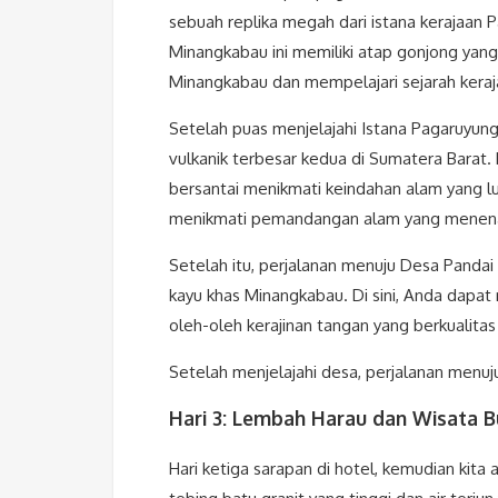
sebuah replika megah dari istana kerajaan P
Minangkabau ini memiliki atap gonjong yang
Minangkabau dan mempelajari sejarah kera
Setelah puas menjelajahi Istana Pagaruyung
vulkanik terbesar kedua di Sumatera Barat. 
bersantai menikmati keindahan alam yang lu
menikmati pemandangan alam yang menen
Setelah itu, perjalanan menuju Desa Pandai
kayu khas Minangkabau. Di sini, Anda dapa
oleh-oleh kerajinan tangan yang berkualitas 
Setelah menjelajahi desa, perjalanan menuju
Hari 3: Lembah Harau dan Wisata Bu
Hari ketiga sarapan di hotel, kemudian kita