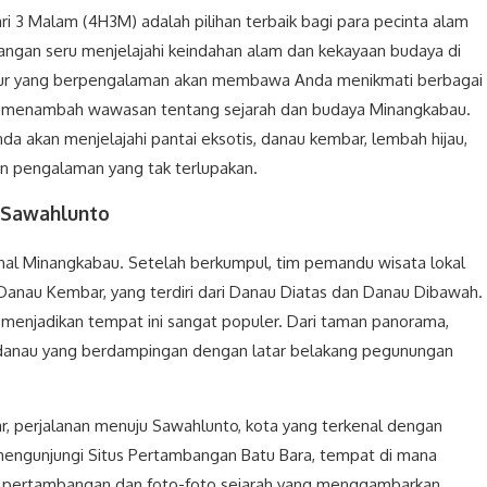
ri 3 Malam (4H3M) adalah pilihan terbaik bagi para pecinta alam
angan seru menjelajahi keindahan alam dan kekayaan budaya di
our yang berpengalaman akan membawa Anda menikmati berbagai
ta menambah wawasan tentang sejarah dan budaya Minangkabau.
da akan menjelajahi pantai eksotis, danau kembar, lembah hijau,
n pengalaman yang tak terlupakan.
i Sawahlunto
nal Minangkabau. Setelah berkumpul, tim pemandu wisata lokal
nau Kembar, yang terdiri dari Danau Diatas dan Danau Dibawah.
n menjadikan tempat ini sangat populer. Dari taman panorama,
anau yang berdampingan dengan latar belakang pegunungan
, perjalanan menuju Sawahlunto, kota yang terkenal dengan
kan mengunjungi Situs Pertambangan Batu Bara, tempat di mana
k pertambangan dan foto-foto sejarah yang menggambarkan