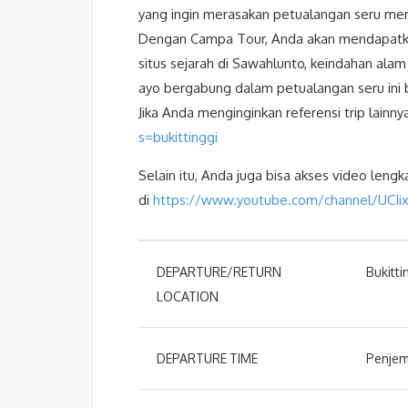
yang ingin merasakan petualangan seru men
Dengan Campa Tour, Anda akan mendapatkan 
situs sejarah di Sawahlunto, keindahan alam 
ayo bergabung dalam petualangan seru ini
Jika Anda menginginkan referensi trip lainnya 
s=bukittinggi
Selain itu, Anda juga bisa akses video leng
di
https://www.youtube.com/channel/UCI
DEPARTURE/RETURN
Bukitt
LOCATION
DEPARTURE TIME
Penjem