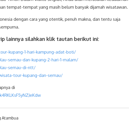
han tempat-tempat yang masih belum banyak dijamah wisatawan.
Indonesia dengan cara yang otentik, penuh makna, dan tentu saja
 sempurna.
p lainnya silahkan klik tautan berikut ini:
tour-kupang-1-hari-kampung-adat-boti/
ulau-semau-dan-kupang-2-hari-1-malam/
lau-semau-di-ntt/
wisata-tour-kupang-dan-semau/
apnya di
1Hk4RKLKsF5yNZJeKdw
g Atambua