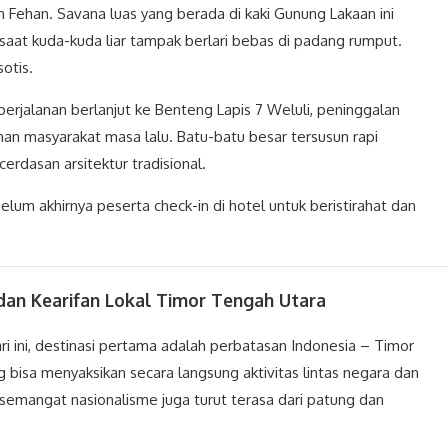
an Fehan. Savana luas yang berada di kaki Gunung Lakaan ini
at kuda-kuda liar tampak berlari bebas di padang rumput.
otis.
erjalanan berlanjut ke Benteng Lapis 7 Weluli, peninggalan
an masyarakat masa lalu. Batu-batu besar tersusun rapi
rdasan arsitektur tradisional.
um akhirnya peserta check-in di hotel untuk beristirahat dan
dan Kearifan Lokal Timor Tengah Utara
ri ini, destinasi pertama adalah perbatasan Indonesia – Timor
g bisa menyaksikan secara langsung aktivitas lintas negara dan
u, semangat nasionalisme juga turut terasa dari patung dan