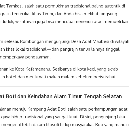
t Tamkesi, salah satu permukiman tradisional paling autentik di
ajin tenun ikat khas Timor, dan Anda bisa melihat langsung
duduk, wisatawan juga bisa mencoba menenun atau membeli kai
um selesai. Rombongan mengunjungi Desa Adat Maubesi di wilaya
 khas lokal tradisional—dan pengrajin tenun lainnya tinggal.
n memperkaya pengalaman.
anan ke Kota Kefamenanu. Setibanya di kota kecil yang akrab
k-in hotel dan menikmati makan malam sebelum beristirahat.
dat Boti dan Keindahan Alam Timur Tengah Selatan
jalanan menuju Kampung Adat Boti, salah satu perkampungan adat
aya hidup tradisional yang sangat kuat. Di sini, pengunjung bisa
mengenal lebih dalam filosofi hidup masyarakat Boti yang mandiri