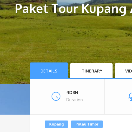
Paket Tour Kupang
DETAILS
ITINERARY
VI
4D3N
Duration
Kupang
Pulau Timor