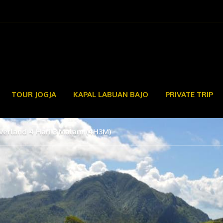
TOUR JOGJA
KAPAL LABUAN BAJO
PRIVATE TRIP
erland 4 Hari 3 Malam (4H3M)