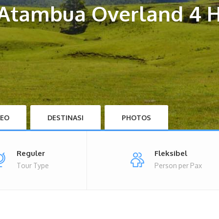
 Atambua Overland 4 H
DEO
DESTINASI
PHOTOS
Reguler
Fleksibel
Tour Type
Person per Pax