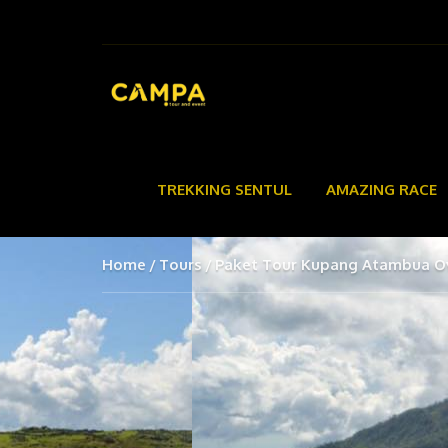
TREKKING SENTUL
AMAZING RACE
Home
Tours
Paket Tour Kupang Atambua Ov