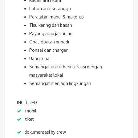
Kacamata hitam
Lotion anti-serangga
Peralatan mandi & make-up
Tisu kering dan basah
Payung atau jas hujan
Obat-obatan pribadi
Ponsel dan charger
Uang tunai
Semangat untuk berinteraksi dengan
masyarakat lokal
Semangat menjaga lingkungan
INCLUDED
mobil
tiket
dokumentasi by crew