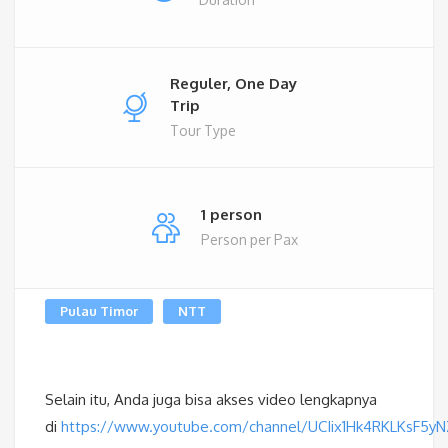
Reguler, One Day
Trip
Tour Type
1 person
Person per Pax
Pulau Timor
NTT
Selain itu, Anda juga bisa akses video lengkapnya
di
https://www.youtube.com/channel/UCIix1Hk4RKLKsF5y